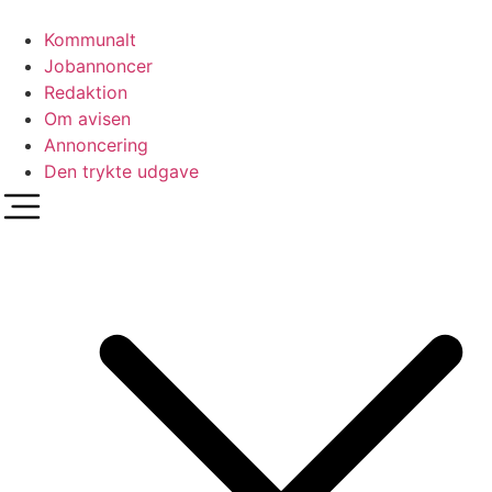
Videre
til
Kommunalt
indhold
Jobannoncer
Redaktion
Om avisen
Annoncering
Den trykte udgave