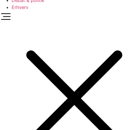
Debat & politik
Erhverv