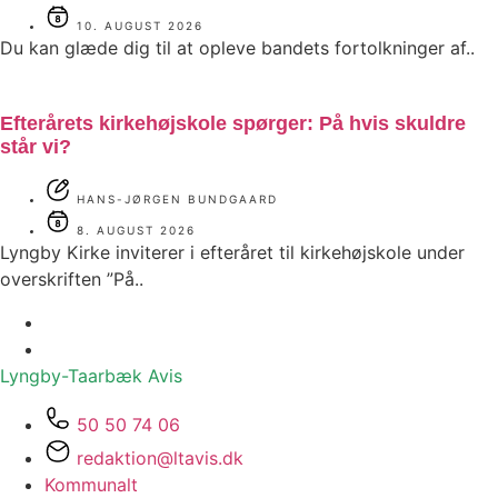
10. AUGUST 2026
Du kan glæde dig til at opleve bandets fortolkninger af..
Efterårets kirkehøjskole spørger: På hvis skuldre
står vi?
HANS-JØRGEN BUNDGAARD
8. AUGUST 2026
Lyngby Kirke inviterer i efteråret til kirkehøjskole under
overskriften ”På..
Lyngby-Taarbæk
Avis
50 50 74 06
redaktion@ltavis.dk
Kommunalt