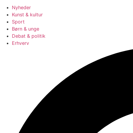
Nyheder
Kunst & kultur
Sport
Børn & unge
Debat & politik
Erhverv