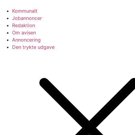
Videre
til
Kommunalt
indhold
Jobannoncer
Redaktion
Om avisen
Annoncering
Den trykte udgave