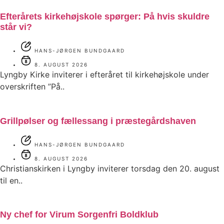
Efterårets kirkehøjskole spørger: På hvis skuldre
står vi?
HANS-JØRGEN BUNDGAARD
8. AUGUST 2026
Lyngby Kirke inviterer i efteråret til kirkehøjskole under
overskriften ”På..
Grillpølser og fællessang i præstegårdshaven
HANS-JØRGEN BUNDGAARD
8. AUGUST 2026
Christianskirken i Lyngby inviterer torsdag den 20. august
til en..
Ny chef for Virum Sorgenfri Boldklub