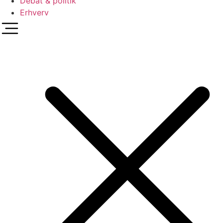
Debat & politik
Erhverv