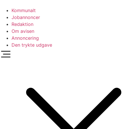
Videre
til
Kommunalt
indhold
Jobannoncer
Redaktion
Om avisen
Annoncering
Den trykte udgave