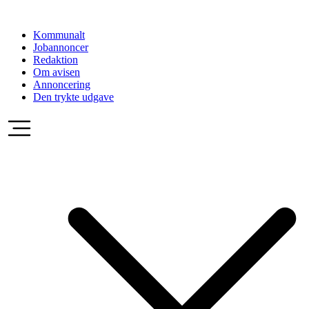
Videre
til
Kommunalt
indhold
Jobannoncer
Redaktion
Om avisen
Annoncering
Den trykte udgave