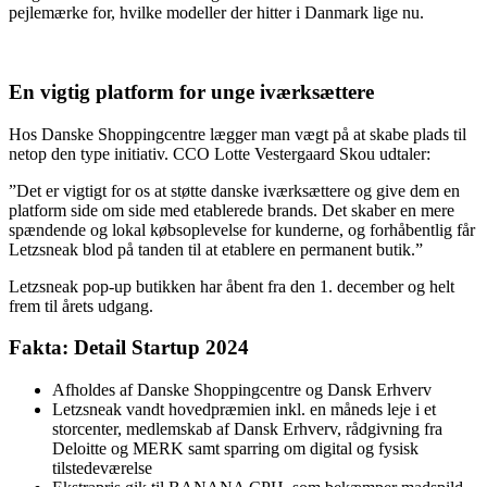
pejlemærke for, hvilke modeller der hitter i Danmark lige nu.
En vigtig platform for unge iværksættere
Hos Danske Shoppingcentre lægger man vægt på at skabe plads til
netop den type initiativ. CCO Lotte Vestergaard Skou udtaler:
”Det er vigtigt for os at støtte danske iværksættere og give dem en
platform side om side med etablerede brands. Det skaber en mere
spændende og lokal købsoplevelse for kunderne, og forhåbentlig får
Letzsneak blod på tanden til at etablere en permanent butik.”
Letzsneak pop-up butikken har åbent fra den 1. december og helt
frem til årets udgang.
Fakta: Detail Startup 2024
Afholdes af Danske Shoppingcentre og Dansk Erhverv
Letzsneak vandt hovedpræmien inkl. en måneds leje i et
storcenter, medlemskab af Dansk Erhverv, rådgivning fra
Deloitte og MERK samt sparring om digital og fysisk
tilstedeværelse