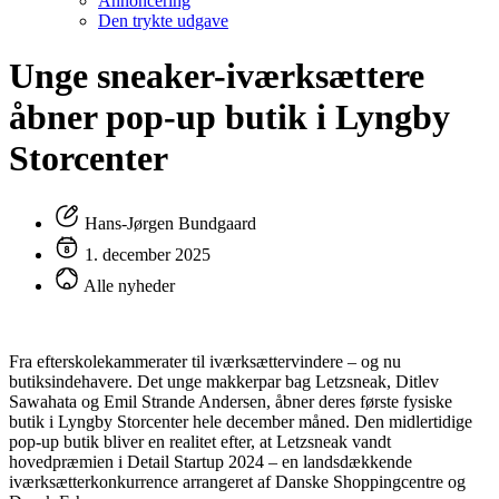
Annoncering
Den trykte udgave
Unge sneaker-iværksættere
åbner pop-up butik i Lyngby
Storcenter
Hans-Jørgen Bundgaard
1. december 2025
Alle nyheder
Fra efterskolekammerater til iværksættervindere – og nu
butiksindehavere. Det unge makkerpar bag Letzsneak, Ditlev
Sawahata og Emil Strande Andersen, åbner deres første fysiske
butik i Lyngby Storcenter hele december måned. Den midlertidige
pop-up butik bliver en realitet efter, at Letzsneak vandt
hovedpræmien i Detail Startup 2024 – en landsdækkende
iværksætterkonkurrence arrangeret af Danske Shoppingcentre og