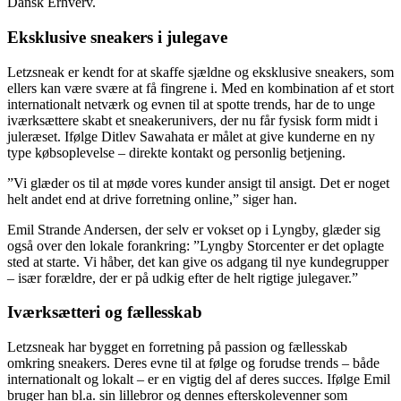
Dansk Erhverv.
Eksklusive sneakers i julegave
Letzsneak er kendt for at skaffe sjældne og eksklusive sneakers, som
ellers kan være svære at få fingrene i. Med en kombination af et stort
internationalt netværk og evnen til at spotte trends, har de to unge
iværksættere skabt et sneakerunivers, der nu får fysisk form midt i
juleræset. Ifølge Ditlev Sawahata er målet at give kunderne en ny
type købsoplevelse – direkte kontakt og personlig betjening.
”Vi glæder os til at møde vores kunder ansigt til ansigt. Det er noget
helt andet end at drive forretning online,” siger han.
Emil Strande Andersen, der selv er vokset op i Lyngby, glæder sig
også over den lokale forankring: ”Lyngby Storcenter er det oplagte
sted at starte. Vi håber, det kan give os adgang til nye kundegrupper
– især forældre, der er på udkig efter de helt rigtige julegaver.”
Iværksætteri og fællesskab
Letzsneak har bygget en forretning på passion og fællesskab
omkring sneakers. Deres evne til at følge og forudse trends – både
internationalt og lokalt – er en vigtig del af deres succes. Ifølge Emil
bruger han bl.a. sin lillebror og dennes efterskolevenner som