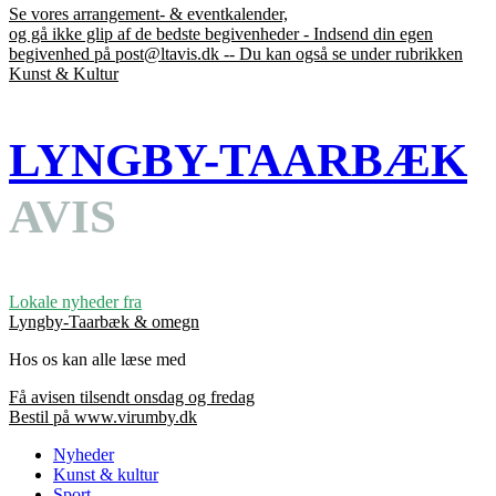
Se vores arrangement- & eventkalender,
og gå ikke glip af de bedste begivenheder - Indsend din egen
begivenhed på post@ltavis.dk -- Du kan også se under rubrikken
Kunst & Kultur
LYNGBY-TAARBÆK
AVIS
Lokale nyheder fra
Lyngby-Taarbæk & omegn
Hos os kan alle læse med
Få avisen tilsendt onsdag og fredag
Bestil på www.virumby.dk
Nyheder
Kunst & kultur
Sport