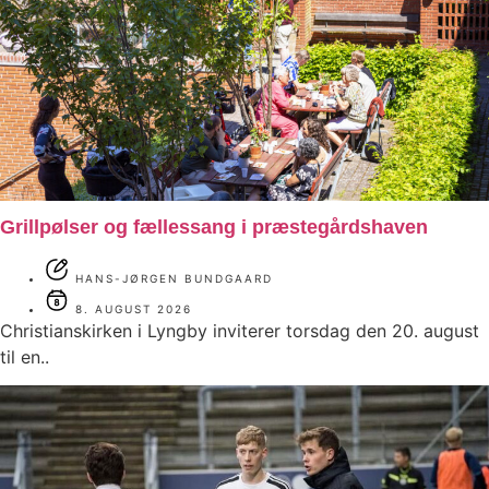
Grillpølser og fællessang i præstegårdshaven
HANS-JØRGEN BUNDGAARD
8. AUGUST 2026
Christianskirken i Lyngby inviterer torsdag den 20. august
til en..