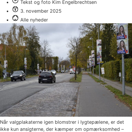
Tekst og foto Kim Engelbrechtsen
3. november 2025
Alle nyheder
Når valgplakaterne igen blomstrer i lygtepælene, er det
ikke kun ansigterne, der kæmper om opmærksomhed –