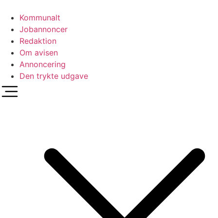
Videre
til
Kommunalt
indhold
Jobannoncer
Redaktion
Om avisen
Annoncering
Den trykte udgave