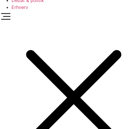
Debat & politik
Erhverv