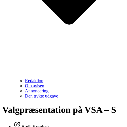
Redaktion
Om avisen
Annoncering
Den trykte udgave
Valgpræsentation på VSA – S
Bodil Kornbæk