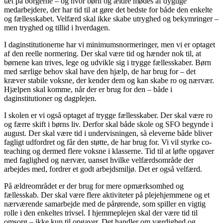
tæt på borgerne – og hvor børn og ældre mødes af dygtige
medarbejdere, der har tid til at gøre det bedste for både den enkelte
og fællesskabet. Velfærd skal ikke skabe utryghed og bekymringer –
men tryghed og tillid i hverdagen.
I daginstitutionerne har vi minimumsnormeringer, men vi er optaget
af den reelle normering. Der skal være tid og hænder nok til, at
børnene kan trives, lege og udvikle sig i trygge fællesskaber. Børn
med særlige behov skal have den hjælp, de har brug for – det
kræver stabile voksne, der kender dem og kan skabe ro og nærvær.
Hjælpen skal komme, når der er brug for den – både i
daginstitutioner og dagplejen.
I skolen er vi også optaget af trygge fællesskaber. Der skal være ro
og færre skift i børns liv. Derfor skal både skole og SFO begynde i
august. Der skal være tid i undervisningen, så eleverne både bliver
fagligt udfordret og får den støtte, de har brug for. Vi vil styrke co-
teaching og dermed flere voksne i klasserne. Tid til at løfte opgaver
med faglighed og nærvær, uanset hvilke velfærdsområde der
arbejdes med, fordrer et godt arbejdsmiljø. Det er også velfærd.
På ældreområdet er der brug for mere opmærksomhed og
fællesskab. Der skal være flere aktiviteter på plejehjemmene og et
nærværende samarbejde med de pårørende, som spiller en vigtig
rolle i den enkeltes trivsel. I hjemmeplejen skal der være tid til
omsorg – ikke kun til opgaver. Det handler om værdighed og