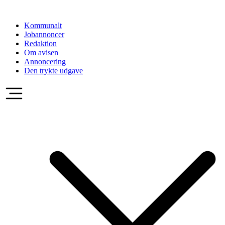
Videre
til
Kommunalt
indhold
Jobannoncer
Redaktion
Om avisen
Annoncering
Den trykte udgave