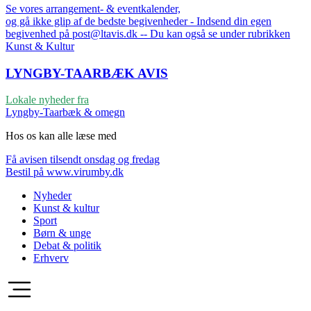
Se vores arrangement- & eventkalender,
og gå ikke glip af de bedste begivenheder - Indsend din egen
begivenhed på post@ltavis.dk -- Du kan også se under rubrikken
Kunst & Kultur
LYNGBY-TAARBÆK
AVIS
Lokale nyheder fra
Lyngby-Taarbæk & omegn
Hos os kan alle læse med
Få avisen tilsendt onsdag og fredag
Bestil på www.virumby.dk
Nyheder
Kunst & kultur
Sport
Børn & unge
Debat & politik
Erhverv