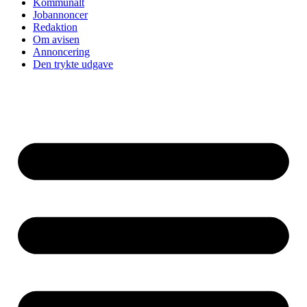
Kommunalt
Jobannoncer
Redaktion
Om avisen
Annoncering
Den trykte udgave