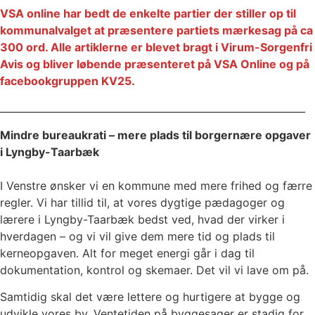
VSA online har bedt de enkelte partier der stiller op til
kommunalvalget at præsentere partiets mærkesag på ca
300 ord. Alle artiklerne er blevet bragt i Virum-Sorgenfri
Avis og bliver løbende præsenteret på VSA Online og på
facebookgruppen KV25.
______________________________________________________________
Mindre bureaukrati – mere plads til borgernære opgaver
i Lyngby-Taarbæk
I Venstre ønsker vi en kommune med mere frihed og færre
regler. Vi har tillid til, at vores dygtige pædagoger og
lærere i Lyngby-Taarbæk bedst ved, hvad der virker i
hverdagen – og vi vil give dem mere tid og plads til
kerneopgaven. Alt for meget energi går i dag til
dokumentation, kontrol og skemaer. Det vil vi lave om på.
Samtidig skal det være lettere og hurtigere at bygge og
udvikle vores by. Ventetiden på byggesager er stadig for