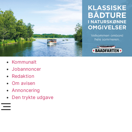
Videre
til
indhold
Kommunalt
Jobannoncer
Redaktion
Om avisen
Annoncering
Den trykte udgave