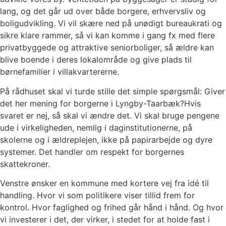
lang, og det går ud over både borgere, erhvervsliv og
boligudvikling. Vi vil skære ned på unødigt bureaukrati og
sikre klare rammer, så vi kan komme i gang fx med flere
privatbyggede og attraktive seniorboliger, så ældre kan
blive boende i deres lokalområde og give plads til
børnefamilier i villakvartererne.
På rådhuset skal vi turde stille det simple spørgsmål: Giver
det her mening for borgerne i Lyngby-Taarbæk?Hvis
svaret er nej, så skal vi ændre det. Vi skal bruge pengene
ude i virkeligheden, nemlig i daginstitutionerne, på
skolerne og i ældreplejen, ikke på papirarbejde og dyre
systemer. Det handler om respekt for borgernes
skattekroner.
Venstre ønsker en kommune med kortere vej fra idé til
handling. Hvor vi som politikere viser tillid frem for
kontrol. Hvor faglighed og frihed går hånd i hånd. Og hvor
vi investerer i det, der virker, i stedet for at holde fast i