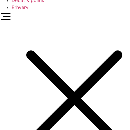
Debat & politik
Erhverv