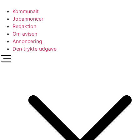
Videre
til
Kommunalt
indhold
Jobannoncer
Redaktion
Om avisen
Annoncering
Den trykte udgave