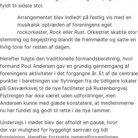
fyldt til sidste stol.
Arrangementet blev indledt på festlig vis med en
musikalsk optræden af foreningens eget
rockorkester,
Rock eller Rust
. Orkestret skabte stor
stemning og begejstring blandt de fremmødte og satte en
livlig tone for resten af dagen.
Herefter fulgte den traditionelle formandsberetning, hvor
formand Poul Andersen gav en grundig gennemgang af
foreningens aktiviteter i det forgangne år. Et af de centrale
punkter i beretningen var flytningen fra de tidligere lokaler
på Gasværksvej til de nye faciliteter på Rustenborgvej.
Flytningen har ikke været uden udfordringer, men
Andersen kunne med glæde konstatere, at medlemmerne
nu har fundet sig godt til rette i de nye rammer.
Undervejs i mødet blev der afholdt en pause, hvor
der var mulighed for hyggeligt samvær og lidt
forplejning. Herefter fortsatte generalforsamlingen