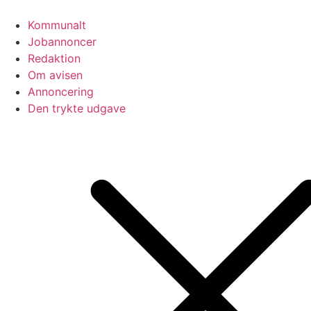
Videre
til
Kommunalt
indhold
Jobannoncer
Redaktion
Om avisen
Annoncering
Den trykte udgave