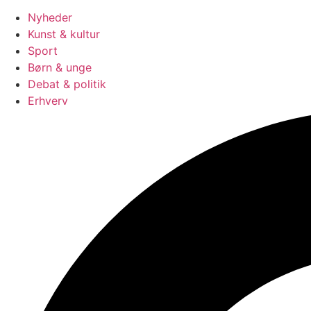
Nyheder
Kunst & kultur
Sport
Børn & unge
Debat & politik
Erhverv