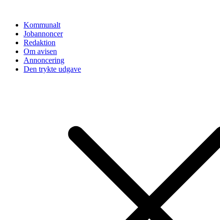
Videre
til
Kommunalt
indhold
Jobannoncer
Redaktion
Om avisen
Annoncering
Den trykte udgave