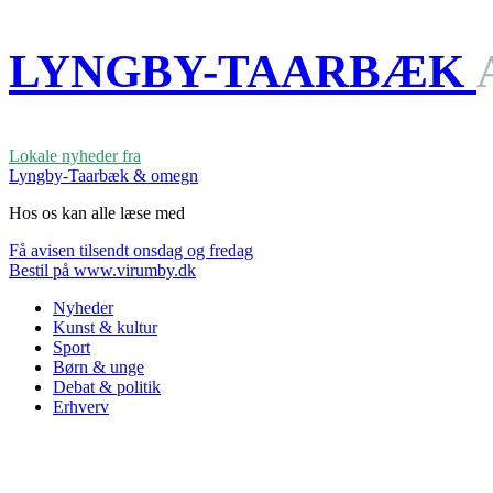
LYNGBY-TAARBÆK
Lokale nyheder fra
Lyngby-Taarbæk & omegn
Hos os kan alle læse med
Få avisen tilsendt onsdag og fredag
Bestil på www.virumby.dk
Nyheder
Kunst & kultur
Sport
Børn & unge
Debat & politik
Erhverv