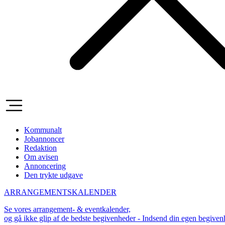
Kommunalt
Jobannoncer
Redaktion
Om avisen
Annoncering
Den trykte udgave
ARRANGEMENTSKALENDER
Se vores arrangement- & eventkalender,
og gå ikke glip af de bedste begivenheder - Indsend din egen begive