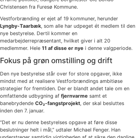
Christensen fra Furesø Kommune.
Vestforbrænding er ejet af 19 kommuner, herunder
Lyngby-Taarbæk
, som alle har udpeget ét medlem til den
nye bestyrelse. Dertil kommer en
medarbejderrepræsentant, hvilket giver i alt 20
medlemmer. Hele
11 af disse er nye
i denne valgperiode.
Fokus på grøn omstilling og drift
Den nye bestyrelse står over for store opgaver, ikke
mindst med at realisere Vestforbrændings ambitiøse
strategier for fremtiden. Der er blandt andet tale om en
omfattende udbygning af
fjernvarme
samt et
banebrydende
CO₂-fangstprojekt
, der skal besluttes
inden den 7. januar.
“Det er nu denne bestyrelses opgave at føre disse
beslutninger helt i mål,” udtaler Michael Fenger. Han
understreger samtidig vigtigheden af at sikre den daglige