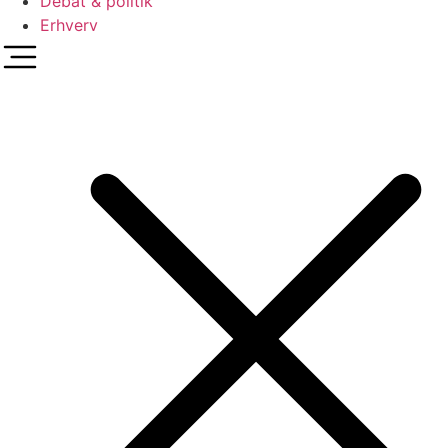
Debat & politik
Erhverv