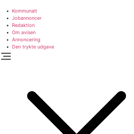
Videre
til
Kommunalt
indhold
Jobannoncer
Redaktion
Om avisen
Annoncering
Den trykte udgave