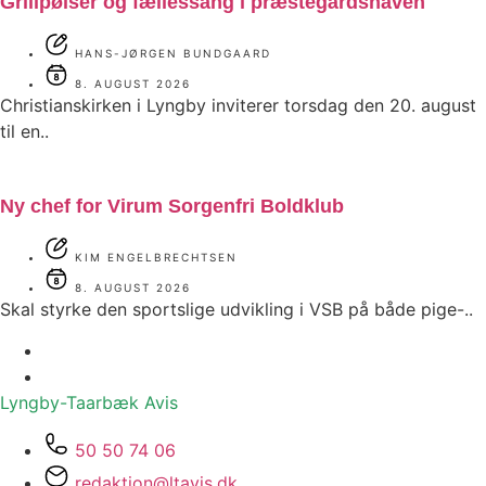
Grillpølser og fællessang i præstegårdshaven
HANS-JØRGEN BUNDGAARD
8. AUGUST 2026
Christianskirken i Lyngby inviterer torsdag den 20. august
til en..
Ny chef for Virum Sorgenfri Boldklub
KIM ENGELBRECHTSEN
8. AUGUST 2026
Skal styrke den sportslige udvikling i VSB på både pige-..
Lyngby-Taarbæk
Avis
50 50 74 06
redaktion@ltavis.dk