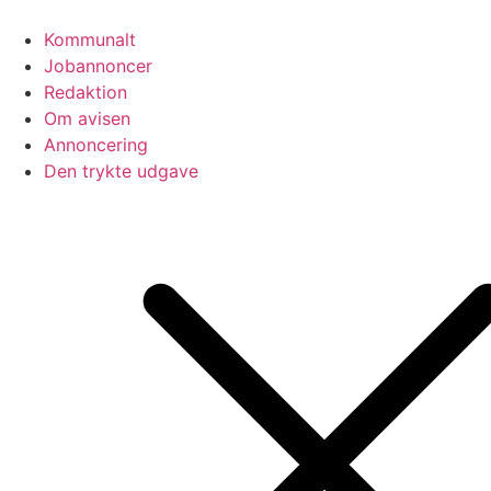
Videre
til
Kommunalt
indhold
Jobannoncer
Redaktion
Om avisen
Annoncering
Den trykte udgave