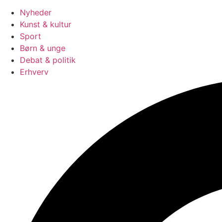
Nyheder
Kunst & kultur
Sport
Børn & unge
Debat & politik
Erhverv