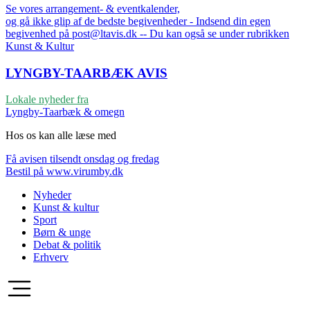
Se vores arrangement- & eventkalender,
og gå ikke glip af de bedste begivenheder - Indsend din egen
begivenhed på post@ltavis.dk -- Du kan også se under rubrikken
Kunst & Kultur
LYNGBY-TAARBÆK
AVIS
Lokale nyheder fra
Lyngby-Taarbæk & omegn
Hos os kan alle læse med
Få avisen tilsendt onsdag og fredag
Bestil på www.virumby.dk
Nyheder
Kunst & kultur
Sport
Børn & unge
Debat & politik
Erhverv