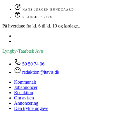
HANS-JØRGEN BUNDGAARD
5. AUGUST 2026
På hverdage fra kl. 6 til kl. 19 og lørdage..
Lyngby-Taarbæk
Avis
50 50 74 06
redaktion@ltavis.dk
Kommunalt
Jobannoncer
Redaktion
Om avisen
Annoncering
Den trykte udgave