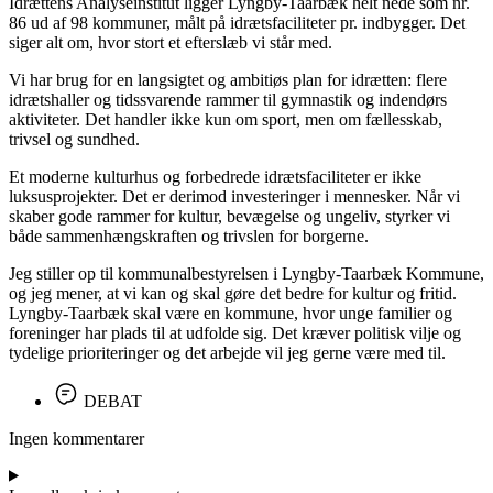
Idrættens Analyseinstitut ligger Lyngby-Taarbæk helt nede som nr.
86 ud af 98 kommuner, målt på idrætsfaciliteter pr. indbygger. Det
siger alt om, hvor stort et efterslæb vi står med.
Vi har brug for en langsigtet og ambitiøs plan for idrætten: flere
idrætshaller og tidssvarende rammer til gymnastik og indendørs
aktiviteter. Det handler ikke kun om sport, men om fællesskab,
trivsel og sundhed.
Et moderne kulturhus og forbedrede idrætsfaciliteter er ikke
luksusprojekter. Det er derimod investeringer i mennesker. Når vi
skaber gode rammer for kultur, bevægelse og ungeliv, styrker vi
både sammenhængskraften og trivslen for borgerne.
Jeg stiller op til kommunalbestyrelsen i Lyngby-Taarbæk Kommune,
og jeg mener, at vi kan og skal gøre det bedre for kultur og fritid.
Lyngby-Taarbæk skal være en kommune, hvor unge familier og
foreninger har plads til at udfolde sig. Det kræver politisk vilje og
tydelige prioriteringer og det arbejde vil jeg gerne være med til.
DEBAT
Ingen kommentarer