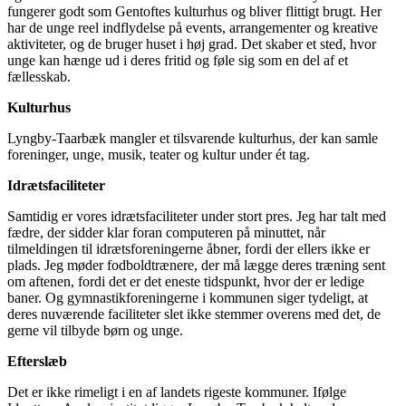
fungerer godt som Gentoftes kulturhus og bliver flittigt brugt. Her
har de unge reel indflydelse på events, arrangementer og kreative
aktiviteter, og de bruger huset i høj grad. Det skaber et sted, hvor
unge kan hænge ud i deres fritid og føle sig som en del af et
fællesskab.
Kulturhus
Lyngby-Taarbæk mangler et tilsvarende kulturhus, der kan samle
foreninger, unge, musik, teater og kultur under ét tag.
Idrætsfaciliteter
Samtidig er vores idrætsfaciliteter under stort pres. Jeg har talt med
fædre, der sidder klar foran computeren på minuttet, når
tilmeldingen til idrætsforeningerne åbner, fordi der ellers ikke er
plads. Jeg møder fodboldtrænere, der må lægge deres træning sent
om aftenen, fordi det er det eneste tidspunkt, hvor der er ledige
baner. Og gymnastikforeningerne i kommunen siger tydeligt, at
deres nuværende faciliteter slet ikke stemmer overens med det, de
gerne vil tilbyde børn og unge.
Efterslæb
Det er ikke rimeligt i en af landets rigeste kommuner. Ifølge