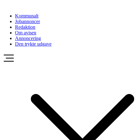
Videre
til
Kommunalt
indhold
Jobannoncer
Redaktion
Om avisen
Annoncering
Den trykte udgave