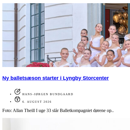
Ny balletsæson starter i Lyngby Storcenter
HANS-JØRGEN BUNDGAARD
6. AUGUST 2026
Foto: Allan Theill I uge 33 slår Balletkompagniet dørene op..