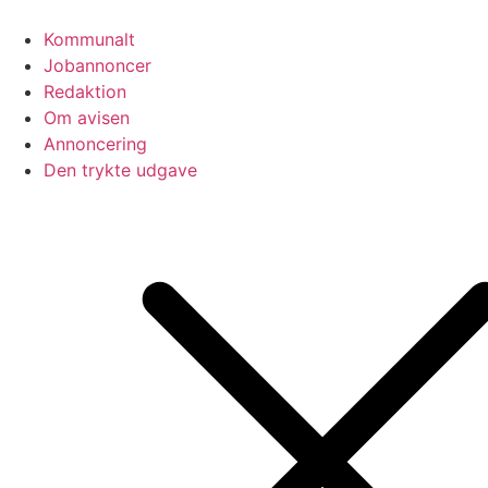
Videre
til
Kommunalt
indhold
Jobannoncer
Redaktion
Om avisen
Annoncering
Den trykte udgave