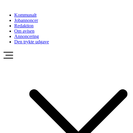
Videre
til
Kommunalt
indhold
Jobannoncer
Redaktion
Om avisen
Annoncering
Den trykte udgave