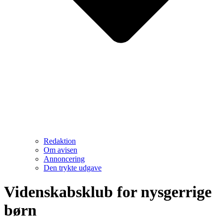
Redaktion
Om avisen
Annoncering
Den trykte udgave
Videnskabsklub for nysgerrige
børn