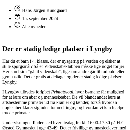
Hans-Jørgen Bundgaard
15. september 2024
Alle nyheder
Der er stadig ledige pladser i Lyngby
Har du et barn i 4. klasse, der er nysgerrig på verden og elsker at
stille spørgsmål? Så er Videnskabsklubben måske lige noget for jer!
Her kan børn “gå til videnskab”, ligesom andre går til fodbold eller
gymnastik. Det er gratis at deltage, og der er stadig ledige pladser i
Lyngby.
I Lyngby tilbydes forløbet
Primatologi
, hvor børnene får mulighed
for at lære om aber og menneskeaber. De vil blandt andet lære at
artsbestemme primater ud fra kranier og tænder, forstå hvordan
nogle aber klarer sig uden tommelfingre, og hvordan vi kan hjælpe
truede primater.
Undervisningen finder sted hver tirsdag fra kl. 16.00-17.30 på H.C.
Ørsted Gymnasiet i uge 43-49. Det er frivillige gymnasieelever med