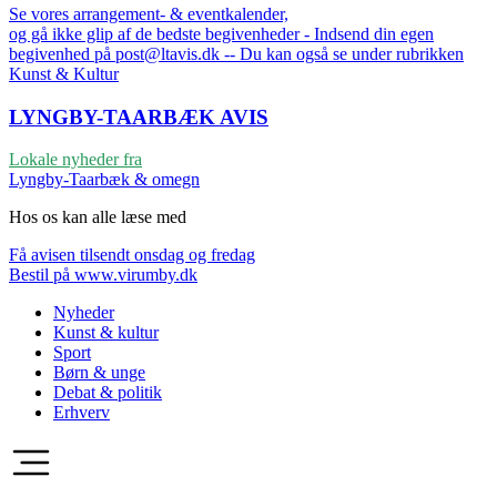
Se vores arrangement- & eventkalender,
og gå ikke glip af de bedste begivenheder - Indsend din egen
begivenhed på post@ltavis.dk -- Du kan også se under rubrikken
Kunst & Kultur
LYNGBY-TAARBÆK
AVIS
Lokale nyheder fra
Lyngby-Taarbæk & omegn
Hos os kan alle læse med
Få avisen tilsendt onsdag og fredag
Bestil på www.virumby.dk
Nyheder
Kunst & kultur
Sport
Børn & unge
Debat & politik
Erhverv