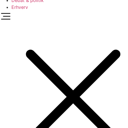
Debat & politik
Erhverv