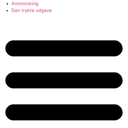
Annoncering
Den trykte udgave