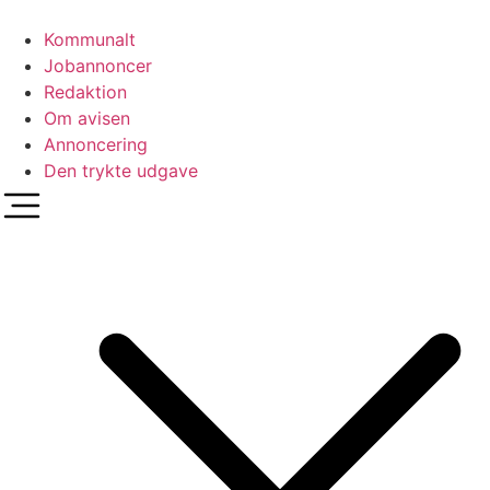
Videre
til
Kommunalt
indhold
Jobannoncer
Redaktion
Om avisen
Annoncering
Den trykte udgave