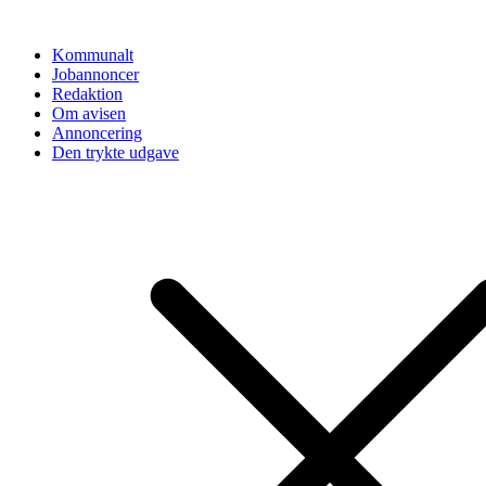
Videre
til
Kommunalt
indhold
Jobannoncer
Redaktion
Om avisen
Annoncering
Den trykte udgave