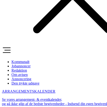
Kommunalt
Jobannoncer
Redaktion
Om avisen
Annoncering
Den trykte udgave
ARRANGEMENTSKALENDER
Se vores arrangement- & eventkalender,
og gå ikke glip af de bedste begivenheder - Indsend din egen begive