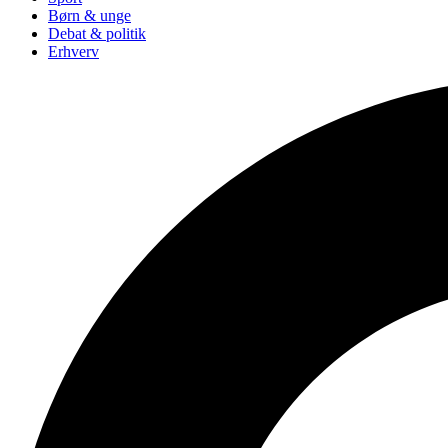
Børn & unge
Debat & politik
Erhverv