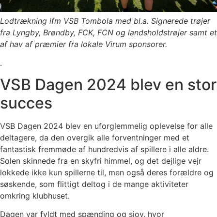
Lodtrækning ifm VSB Tombola med bl.a. Signerede trøjer
fra Lyngby, Brøndby, FCK, FCN og landsholdstrøjer samt et
af hav af præmier fra lokale Virum sponsorer.
.
VSB Dagen 2024 blev en stor
succes
VSB Dagen 2024 blev en uforglemmelig oplevelse for alle
deltagere, da den overgik alle forventninger med et
fantastisk fremmøde af hundredvis af spillere i alle aldre.
Solen skinnede fra en skyfri himmel, og det dejlige vejr
lokkede ikke kun spillerne til, men også deres forældre og
søskende, som flittigt deltog i de mange aktiviteter
omkring klubhuset.
Dagen var fyldt med spænding og sjov, hvor