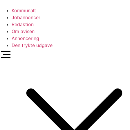
Videre
til
Kommunalt
indhold
Jobannoncer
Redaktion
Om avisen
Annoncering
Den trykte udgave