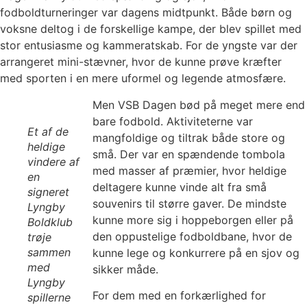
fodboldturneringer var dagens midtpunkt. Både børn og
voksne deltog i de forskellige kampe, der blev spillet med
stor entusiasme og kammeratskab. For de yngste var der
arrangeret mini-stævner, hvor de kunne prøve kræfter
med sporten i en mere uformel og legende atmosfære.
Men VSB Dagen bød på meget mere end
bare fodbold. Aktiviteterne var
Et af de
mangfoldige og tiltrak både store og
heldige
små. Der var en spændende tombola
vindere af
med masser af præmier, hvor heldige
en
deltagere kunne vinde alt fra små
signeret
souvenirs til større gaver. De mindste
Lyngby
kunne more sig i hoppeborgen eller på
Boldklub
den oppustelige fodboldbane, hvor de
trøje
sammen
kunne lege og konkurrere på en sjov og
med
sikker måde.
Lyngby
For dem med en forkærlighed for
spillerne