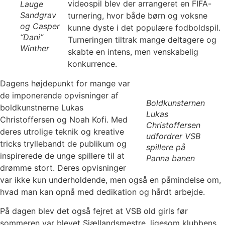
videospil blev der arrangeret en FIFA-
Lauge
Sandgrav
turnering, hvor både børn og voksne
og Casper
kunne dyste i det populære fodboldspil.
“Dani”
Turneringen tiltrak mange deltagere og
Winther
skabte en intens, men venskabelig
konkurrence.
Dagens højdepunkt for mange var
de imponerende opvisninger af
Boldkunsternen
boldkunstnerne Lukas
Lukas
Christoffersen og Noah Kofi. Med
Christoffersen
deres utrolige teknik og kreative
udfordrer VSB
tricks tryllebandt de publikum og
spillere på
inspirerede de unge spillere til at
Panna banen
drømme stort. Deres opvisninger
var ikke kun underholdende, men også en påmindelse om,
hvad man kan opnå med dedikation og hårdt arbejde.
På dagen blev det også fejret at VSB old girls før
sommeren var blevet Sjællandsmestre, ligesom klubbens