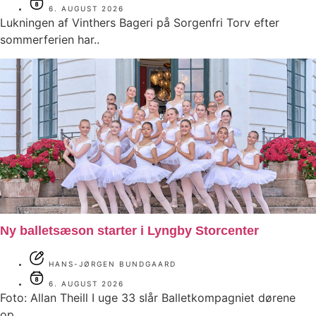
6. AUGUST 2026
Lukningen af Vinthers Bageri på Sorgenfri Torv efter
sommerferien har..
Ny balletsæson starter i Lyngby Storcenter
HANS-JØRGEN BUNDGAARD
6. AUGUST 2026
Foto: Allan Theill I uge 33 slår Balletkompagniet dørene
op..