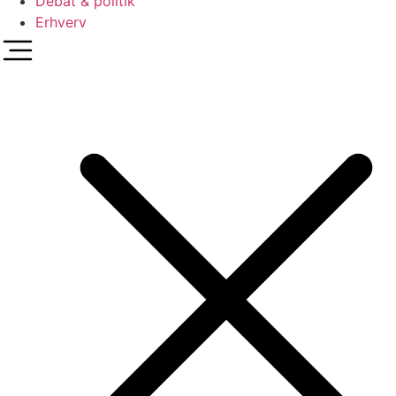
Debat & politik
Erhverv