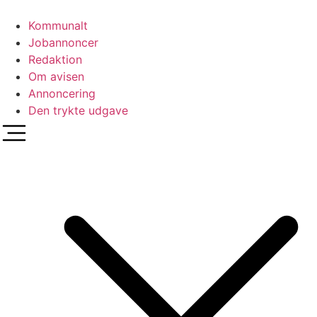
Videre
til
Kommunalt
indhold
Jobannoncer
Redaktion
Om avisen
Annoncering
Den trykte udgave