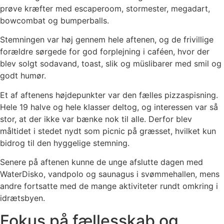
prøve kræfter med escaperoom, stormester, megadart,
bowcombat og bumperballs.
Stemningen var høj gennem hele aftenen, og de frivillige
forældre sørgede for god forplejning i caféen, hvor der
blev solgt sodavand, toast, slik og müslibarer med smil og
godt humør.
Et af aftenens højdepunkter var den fælles pizzaspisning.
Hele 19 halve og hele klasser deltog, og interessen var så
stor, at der ikke var bænke nok til alle. Derfor blev
måltidet i stedet nydt som picnic på græsset, hvilket kun
bidrog til den hyggelige stemning.
Senere på aftenen kunne de unge afslutte dagen med
WaterDisko, vandpolo og saunagus i svømmehallen, mens
andre fortsatte med de mange aktiviteter rundt omkring i
idrætsbyen.
Fokus på fællesskab og