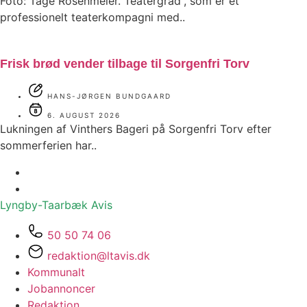
Foto: Tage Rosenmeier. Teatergrad”, som er et
professionelt teaterkompagni med..
Frisk brød vender tilbage til Sorgenfri Torv
HANS-JØRGEN BUNDGAARD
6. AUGUST 2026
Lukningen af Vinthers Bageri på Sorgenfri Torv efter
sommerferien har..
Lyngby-Taarbæk
Avis
50 50 74 06
redaktion@ltavis.dk
Kommunalt
Jobannoncer
Redaktion