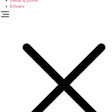
Debat & politik
Erhverv