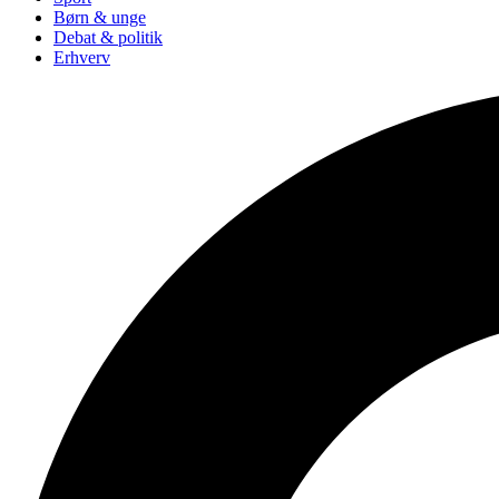
Børn & unge
Debat & politik
Erhverv