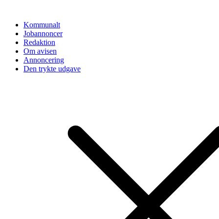
Videre
til
Kommunalt
indhold
Jobannoncer
Redaktion
Om avisen
Annoncering
Den trykte udgave