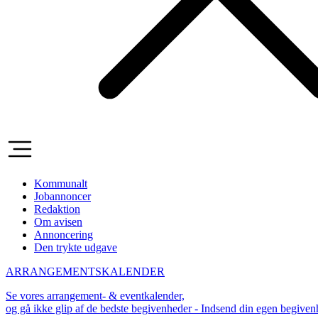
Kommunalt
Jobannoncer
Redaktion
Om avisen
Annoncering
Den trykte udgave
ARRANGEMENTSKALENDER
Se vores arrangement- & eventkalender,
og gå ikke glip af de bedste begivenheder - Indsend din egen begive