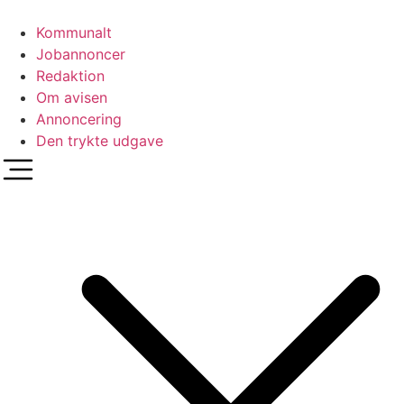
Videre
til
Kommunalt
indhold
Jobannoncer
Redaktion
Om avisen
Annoncering
Den trykte udgave