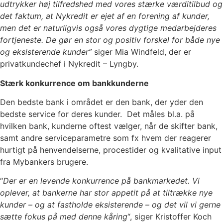
udtrykker høj tilfredshed med vores stærke værditilbud og
det faktum, at Nykredit er ejet af en forening af kunder,
men det er naturligvis også vores dygtige medarbejderes
fortjeneste. De gør en stor og positiv forskel for både nye
og eksisterende kunder”
siger Mia Windfeld, der er
privatkundechef i Nykredit – Lyngby.
Stærk konkurrence om bankkunderne
Den bedste bank i området er den bank, der yder den
bedste service for deres kunder. Det måles bl.a. på
hvilken bank, kunderne oftest vælger, når de skifter bank,
samt andre serviceparametre som fx hvem der reagerer
hurtigt på henvendelserne, procestider og kvalitative input
fra Mybankers brugere.
“
Der er en levende konkurrence på bankmarkedet. Vi
oplever, at bankerne har stor appetit på at tiltrække nye
kunder – og at fastholde eksisterende – og det vil vi gerne
sætte fokus på med denne kåring
“, siger Kristoffer Koch