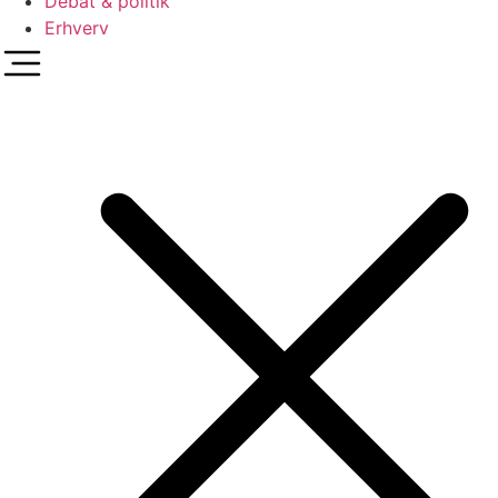
Debat & politik
Erhverv