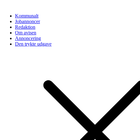
Videre
til
Kommunalt
indhold
Jobannoncer
Redaktion
Om avisen
Annoncering
Den trykte udgave