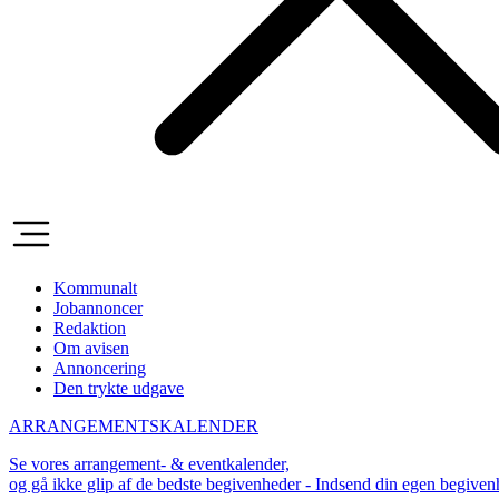
Kommunalt
Jobannoncer
Redaktion
Om avisen
Annoncering
Den trykte udgave
ARRANGEMENTSKALENDER
Se vores arrangement- & eventkalender,
og gå ikke glip af de bedste begivenheder - Indsend din egen begive