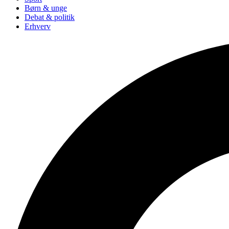
Børn & unge
Debat & politik
Erhverv