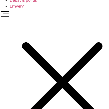
Debat & politik
Erhverv