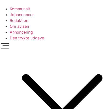
Videre
til
Kommunalt
indhold
Jobannoncer
Redaktion
Om avisen
Annoncering
Den trykte udgave