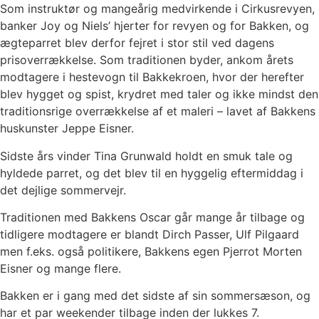
Som instruktør og mangeårig medvirkende i Cirkusrevyen,
banker Joy og Niels’ hjerter for revyen og for Bakken, og
ægteparret blev derfor fejret i stor stil ved dagens
prisoverrækkelse. Som traditionen byder, ankom årets
modtagere i hestevogn til Bakkekroen, hvor der herefter
blev hygget og spist, krydret med taler og ikke mindst den
traditionsrige overrækkelse af et maleri – lavet af Bakkens
huskunster Jeppe Eisner.
Sidste års vinder Tina Grunwald holdt en smuk tale og
hyldede parret, og det blev til en hyggelig eftermiddag i
det dejlige sommervejr.
Traditionen med Bakkens Oscar går mange år tilbage og
tidligere modtagere er blandt Dirch Passer, Ulf Pilgaard
men f.eks. også politikere, Bakkens egen Pjerrot Morten
Eisner og mange flere.
Bakken er i gang med det sidste af sin sommersæson, og
har et par weekender tilbage inden der lukkes 7.