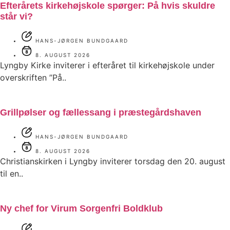
Efterårets kirkehøjskole spørger: På hvis skuldre
står vi?
HANS-JØRGEN BUNDGAARD
8. AUGUST 2026
Lyngby Kirke inviterer i efteråret til kirkehøjskole under
overskriften ”På..
Grillpølser og fællessang i præstegårdshaven
HANS-JØRGEN BUNDGAARD
8. AUGUST 2026
Christianskirken i Lyngby inviterer torsdag den 20. august
til en..
Ny chef for Virum Sorgenfri Boldklub