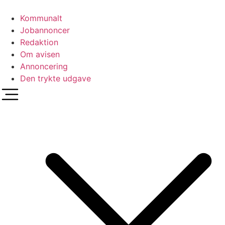
Videre
til
Kommunalt
indhold
Jobannoncer
Redaktion
Om avisen
Annoncering
Den trykte udgave