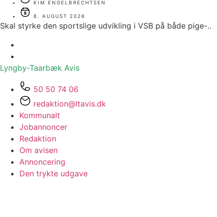
KIM ENGELBRECHTSEN
8. AUGUST 2026
Skal styrke den sportslige udvikling i VSB på både pige-..
Lyngby-Taarbæk
Avis
50 50 74 06
redaktion@ltavis.dk
Kommunalt
Jobannoncer
Redaktion
Om avisen
Annoncering
Den trykte udgave