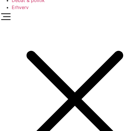
Debat & politik
Erhverv