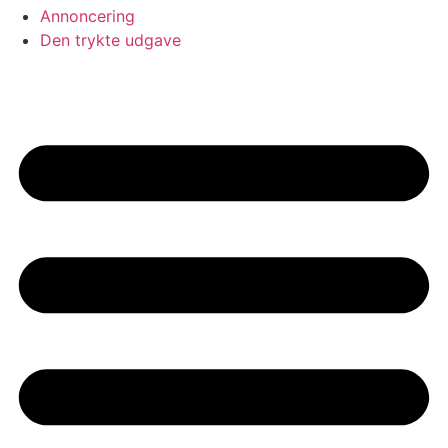
Annoncering
Den trykte udgave