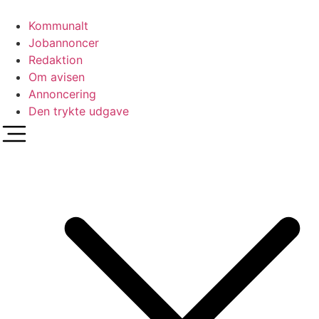
Videre
til
Kommunalt
indhold
Jobannoncer
Redaktion
Om avisen
Annoncering
Den trykte udgave