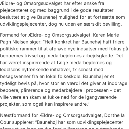
Ældre- og Omsorgsudvalget har efter ønske fra
plejecenteret og med baggrund i de gode resultater
besluttet at give Baunehøj mulighed for at fortsætte som
udviklingsplejecenter, dog nu uden en særskilt bevilling.
Formand for Ældre- og Omsorgsudvalget, Karen Marie
Pagh Nielsen siger: “Helt konkret har Baunehøj haft friere
politiske rammer til at afprøve nye indsatser med fokus på
beboernes trivsel og medarbejdernes arbejdsglæde. Det
har været inspirerende at følge medarbejdernes og
ledelsens nytænkende initiativer, fx senest med
besøgsvenner fra en lokal folkeskole. Baunehøj er et
tydeligt bevis på, hvor stor en værdi det giver at inddrage
beboere, pårørende og medarbejdere i processen – det
ville være en skam at lukke ned for de igangværende
projekter, som også kan inspirere andre.”
Næstformand for Ældre- og Omsorgsudvalget, Dorthe la
Cour supplerer: “Baunehøj har som udviklingsplejecenter
afprøvet en lang række forskelligartede og nytænkende