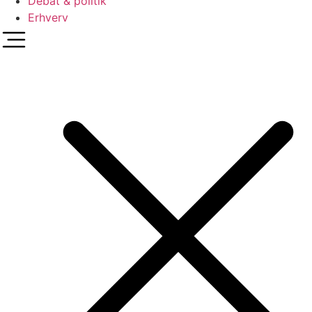
Debat & politik
Erhverv