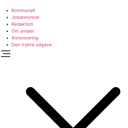
Videre
til
Kommunalt
indhold
Jobannoncer
Redaktion
Om avisen
Annoncering
Den trykte udgave