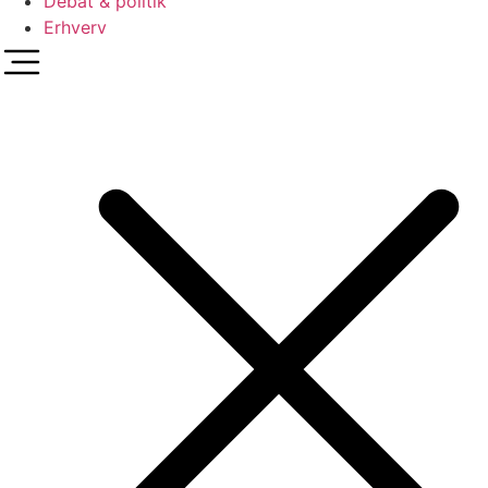
Debat & politik
Erhverv