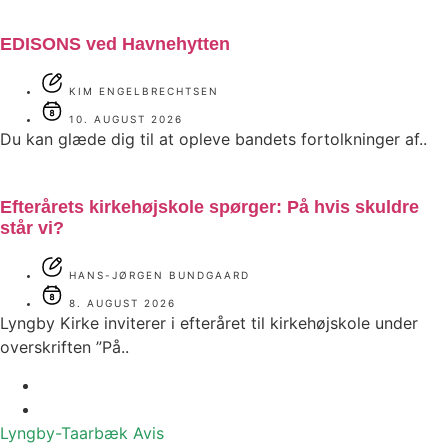
EDISONS ved Havnehytten
KIM ENGELBRECHTSEN
10. AUGUST 2026
Du kan glæde dig til at opleve bandets fortolkninger af..
Efterårets kirkehøjskole spørger: På hvis skuldre
står vi?
HANS-JØRGEN BUNDGAARD
8. AUGUST 2026
Lyngby Kirke inviterer i efteråret til kirkehøjskole under
overskriften ”På..
Lyngby-Taarbæk
Avis