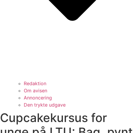
Redaktion
Om avisen
Annoncering
Den trykte udgave
Cupcakekursus for
unge på LTU: Bag, pynt