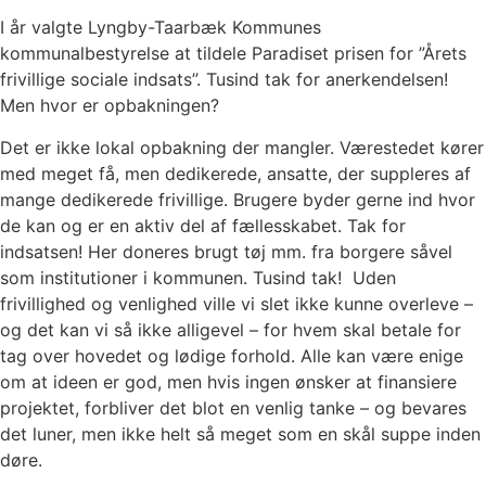
I år valgte Lyngby-Taarbæk Kommunes
kommunalbestyrelse at tildele Paradiset prisen for ”Årets
frivillige sociale indsats”. Tusind tak for anerkendelsen!
Men hvor er opbakningen?
Det er ikke lokal opbakning der mangler. Værestedet kører
med meget få, men dedikerede, ansatte, der suppleres af
mange dedikerede frivillige. Brugere byder gerne ind hvor
de kan og er en aktiv del af fællesskabet. Tak for
indsatsen! Her doneres brugt tøj mm. fra borgere såvel
som institutioner i kommunen. Tusind tak! Uden
frivillighed og venlighed ville vi slet ikke kunne overleve –
og det kan vi så ikke alligevel – for hvem skal betale for
tag over hovedet og lødige forhold. Alle kan være enige
om at ideen er god, men hvis ingen ønsker at finansiere
projektet, forbliver det blot en venlig tanke – og bevares
det luner, men ikke helt så meget som en skål suppe inden
døre.