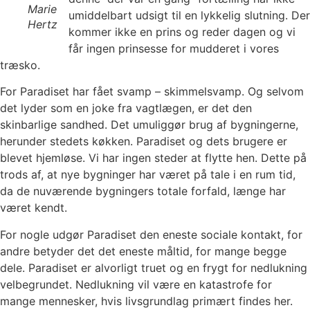
Marie
umiddelbart udsigt til en lykkelig slutning. Der
Hertz
kommer ikke en prins og reder dagen og vi
får ingen prinsesse for mudderet i vores
træsko.
For Paradiset har fået svamp – skimmelsvamp. Og selvom
det lyder som en joke fra vagtlægen, er det den
skinbarlige sandhed. Det umuliggør brug af bygningerne,
herunder stedets køkken. Paradiset og dets brugere er
blevet hjemløse. Vi har ingen steder at flytte hen. Dette på
trods af, at nye bygninger har været på tale i en rum tid,
da de nuværende bygningers totale forfald, længe har
været kendt.
For nogle udgør Paradiset den eneste sociale kontakt, for
andre betyder det det eneste måltid, for mange begge
dele. Paradiset er alvorligt truet og en frygt for nedlukning
velbegrundet. Nedlukning vil være en katastrofe for
mange mennesker, hvis livsgrundlag primært findes her.