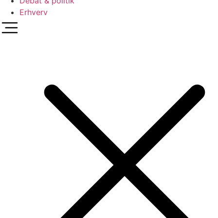
Debat & politik
Erhverv