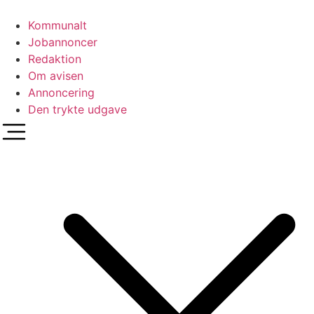
Videre
til
Kommunalt
indhold
Jobannoncer
Redaktion
Om avisen
Annoncering
Den trykte udgave