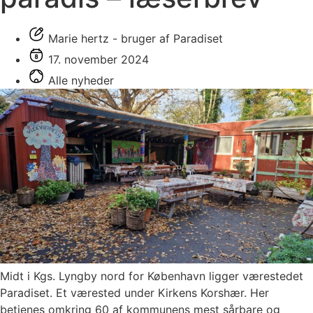
Marie hertz - bruger af Paradiset
17. november 2024
Alle nyheder
Midt i Kgs. Lyngby nord for København ligger værestedet
Paradiset. Et værested under Kirkens Korshær. Her
betjenes omkring 60 af kommunens mest sårbare og