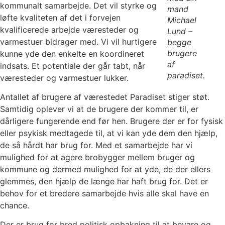
kommunalt samarbejde. Det vil styrke og
mand
løfte kvaliteten af det i forvejen
Michael
kvalificerede arbejde væresteder og
Lund –
varmestuer bidrager med. Vi vil hurtigere
begge
brugere
kunne yde den enkelte en koordineret
af
indsats. Et potentiale der går tabt, når
paradiset.
væresteder og varmestuer lukker.
Antallet af brugere af værestedet Paradiset stiger støt.
Samtidig oplever vi at de brugere der kommer til, er
dårligere fungerende end før hen. Brugere der er for fysisk
eller psykisk medtagede til, at vi kan yde dem den hjælp,
de så hårdt har brug for. Med et samarbejde har vi
mulighed for at agere brobygger mellem bruger og
kommune og dermed mulighed for at yde, de der ellers
glemmes, den hjælp de længe har haft brug for. Det er
behov for et bredere samarbejde hvis alle skal have en
chance.
Der er brug for bred politisk opbakning til at bevare og