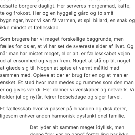
udsatte borgere dagligt.
Her serveres morgenmad, kaffe,
te og frokost. Her og en hyggelig gård og to små
bygninger, hvor vi kan få varmen, et spil billard, en snak og
ikke mindst et fællesskab.
Som brugere har vi meget forskellige baggrunde, men
fælles for os er, at vi har set de sværeste sider af livet. Og
når man har mistet meget, eller alt, er fællesskabet vejen
ud af ensomhed og vejen frem. Noget at stå op til, noget
at glæde sig til. Nogen at spise et varmt måltid mad
sammen med. Opleve at der er brug for en og at man er
ønsket. Et sted hvor man mødes og rummes som den man
er og gives værdi. Her danner vi venskaber og netværk. Vi
holder jul og nytår, fejrer fødselsdage og siger farvel.
Et fællesskab hvor vi passer på hinanden og diskuterer,
ligesom enhver anden harmonisk dysfunktionel familie.
Det lyder alt sammen meget idyllisk, men
denne ”der var en gang” fortælling har ikke