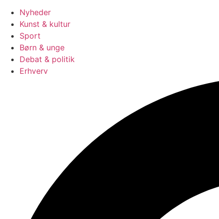
Nyheder
Kunst & kultur
Sport
Børn & unge
Debat & politik
Erhverv