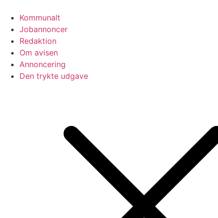
Videre
til
Kommunalt
indhold
Jobannoncer
Redaktion
Om avisen
Annoncering
Den trykte udgave