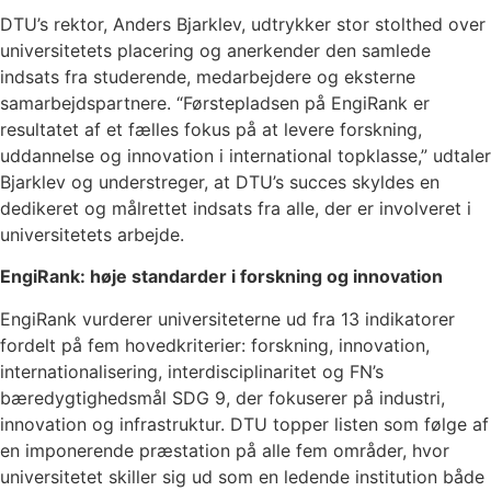
DTU’s rektor, Anders Bjarklev, udtrykker stor stolthed over
universitetets placering og anerkender den samlede
indsats fra studerende, medarbejdere og eksterne
samarbejdspartnere. “Førstepladsen på EngiRank er
resultatet af et fælles fokus på at levere forskning,
uddannelse og innovation i international topklasse,” udtaler
Bjarklev og understreger, at DTU’s succes skyldes en
dedikeret og målrettet indsats fra alle, der er involveret i
universitetets arbejde.
EngiRank: høje standarder i forskning og innovation
EngiRank vurderer universiteterne ud fra 13 indikatorer
fordelt på fem hovedkriterier: forskning, innovation,
internationalisering, interdisciplinaritet og FN’s
bæredygtighedsmål SDG 9, der fokuserer på industri,
innovation og infrastruktur. DTU topper listen som følge af
en imponerende præstation på alle fem områder, hvor
universitetet skiller sig ud som en ledende institution både