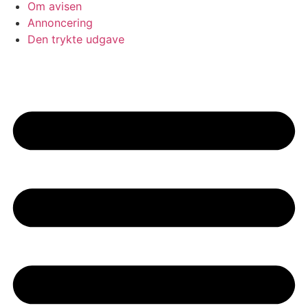
Om avisen
Annoncering
Den trykte udgave