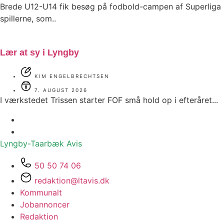
Brede U12-U14 fik besøg på fodbold-campen af Superliga
spillerne, som..
Lær at sy i Lyngby
KIM ENGELBRECHTSEN
7. AUGUST 2026
I værkstedet Trissen starter FOF små hold op i efteråret...
Lyngby-Taarbæk
Avis
50 50 74 06
redaktion@ltavis.dk
Kommunalt
Jobannoncer
Redaktion