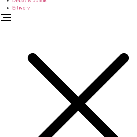
Debat & politik
Erhverv