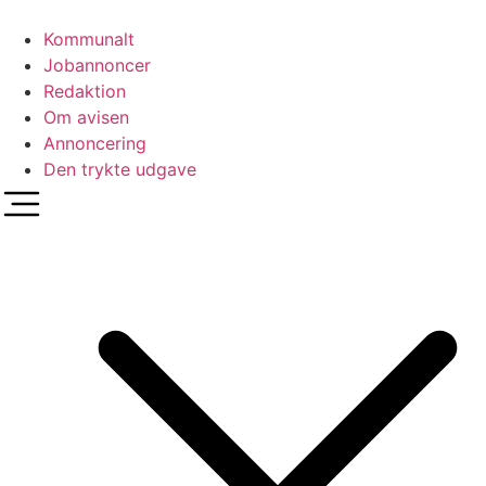
Videre
til
Kommunalt
indhold
Jobannoncer
Redaktion
Om avisen
Annoncering
Den trykte udgave