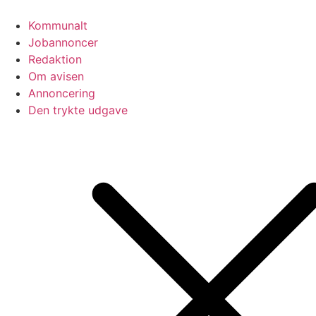
Videre
til
Kommunalt
indhold
Jobannoncer
Redaktion
Om avisen
Annoncering
Den trykte udgave