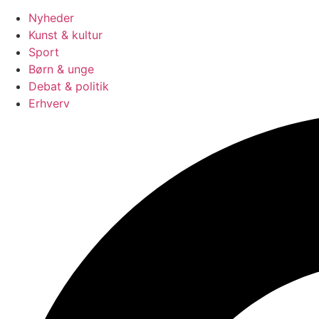
Nyheder
Kunst & kultur
Sport
Børn & unge
Debat & politik
Erhverv