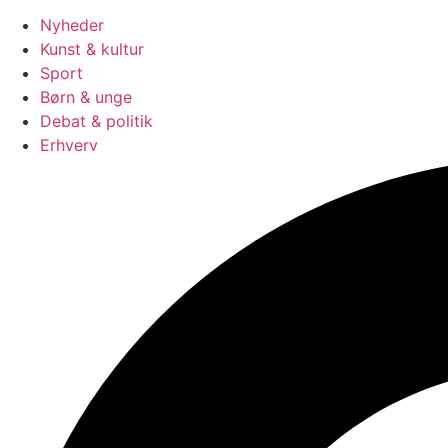
Nyheder
Kunst & kultur
Sport
Børn & unge
Debat & politik
Erhverv