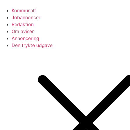
Videre
til
Kommunalt
indhold
Jobannoncer
Redaktion
Om avisen
Annoncering
Den trykte udgave