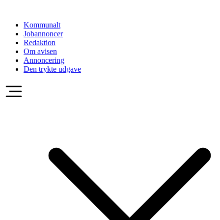
Videre
til
Kommunalt
indhold
Jobannoncer
Redaktion
Om avisen
Annoncering
Den trykte udgave