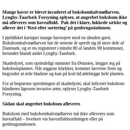
Mange haver er blevet invaderet af buksbomhalvmøllarven.
Lyngby-Taarbæk Forsyning oplyser, at angrebet buksbom ikke
må afleveres som haveaffald. Pak det i klare, lukkede sække og
aflever det i ‘Rest efter sortering’ på genbrugsstationen.
I øjeblikket kæmper mange haveejere mod en ubuden gæst.
Buksbomhalvmøllarven har de seneste år spredt sig til store dele af
Danmark, og er nu registreret i mindst 80 af landets 98 kommuner,
herunder blandt andet Lyngby-Taarbæk.
Skadedyret, som oprindeligt stammer fra Østasien, lægger æg på
buksbomplanten. Når æggene klækker, kommer larverne frem og
begynder at æde bladene og kan på kort tid ødelægge hele planten.
For at begrænse spredningen af skadedyret, skal inficeret buksbom
håndteres ligesom invasive arter, oplyser Lyngby-Taarbæk
Forsyning.
Sådan skal angrebet buksbom afleveres
Buksbom med buksbomhalvmøllarver må ikke afleveres som
haveaffald – hverken via haveaffaldsordningen eller på
genbrugsstationen.