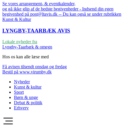
Se vores arrangement- & eventkalender,
og gå ikke glip af de bedste begivenheder - Indsend din egen
begivenhed på post@ltavis.dk -- Du kan også se under rubrikken
Kunst & Kultur
LYNGBY-TAARBÆK
AVIS
Lokale nyheder fra
Lyngby-Taarbæk & omegn
Hos os kan alle læse med
Få avisen tilsendt onsdag og fredag
Bestil på www.virumby.dk
Nyheder
Kunst & kultur
Sport
Børn & unge
Debat & politik
Erhverv