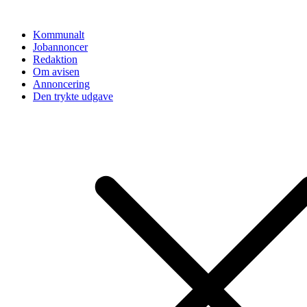
Videre
til
Kommunalt
indhold
Jobannoncer
Redaktion
Om avisen
Annoncering
Den trykte udgave