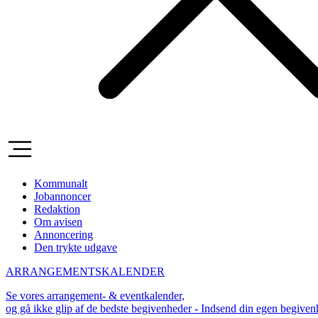
Kommunalt
Jobannoncer
Redaktion
Om avisen
Annoncering
Den trykte udgave
ARRANGEMENTSKALENDER
Se vores arrangement- & eventkalender,
og gå ikke glip af de bedste begivenheder - Indsend din egen begive