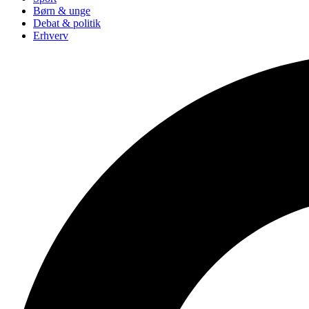
Børn & unge
Debat & politik
Erhverv