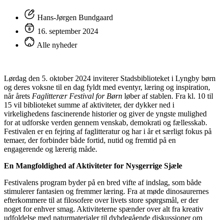
Hans-Jørgen Bundgaard
16. september 2024
Alle nyheder
Lørdag den 5. oktober 2024 inviterer Stadsbiblioteket i Lyngby børn
og deres voksne til en dag fyldt med eventyr, læring og inspiration,
når årets
Faglitterær Festival for Børn
løber af stablen. Fra kl. 10 til
15 vil biblioteket summe af aktiviteter, der dykker ned i
virkelighedens fascinerende historier og giver de yngste mulighed
for at udforske verden gennem venskab, demokrati og fællesskab.
Festivalen er en fejring af faglitteratur og har i år et særligt fokus på
temaer, der forbinder både fortid, nutid og fremtid på en
engagerende og lærerig måde.
En Mangfoldighed af Aktiviteter for Nysgerrige Sjæle
Festivalens program byder på en bred vifte af indslag, som både
stimulerer fantasien og fremmer læring. Fra at møde dinosaurernes
efterkommere til at filosofere over livets store spørgsmål, er der
noget for enhver smag. Aktiviteterne spænder over alt fra kreativ
udfoldelse med naturmaterialer til dybdegående diskussioner om