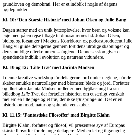
grundloven og demokrati. Her er et indblik i nogle af dagens
højdepunkter:
Kl. 10: ’Den Største Historie’ med Johan Olsen og Julie Bang
Dagen starter med en unik lytteoplevelse, hvor børn og voksne kan
tage med på en rejse tilbage til dinosaurernes tid. Johan Olsen,
biolog og forsanger i Magtens Korridorer, og podcastproducent Julie
Bang vil guide deltagerne gennem fortidens utrolige skabninger og
deres nutidige efterkommere – fuglene. Denne session giver et
spændende indblik i evolution og naturens vidundere.
Kl. 10 og 12: ’Lille Træ’ med Jacinta Madsen
I denne kreative workshop får deltagerne jord under neglene, når de
skaber smukke naturcollager med blomster, blade og jord. Forfatter
og illustrator Jacinta Madsen indleder med højtlæsning fra sin
billedbog
Lille Træ
, der fortæller historien om et særligt venskab
mellem en lille pige og et træ, der ikke tør springe ud. Det er en
historie om mod, natur og spirende venskaber.
Kl. 11.15: ’Fantastiske Filosoffer’ med Birgitte Klahn
Birgitte Klahn, forfatter og filosof, vil præsentere syv af Europas
største filosoffer for de unge deltagere. Med en let og tilgængelig