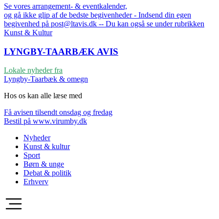
Se vores arrangement- & eventkalender,
og gå ikke glip af de bedste begivenheder - Indsend din egen
begivenhed på post@ltavis.dk -- Du kan også se under rubrikken
Kunst & Kultur
LYNGBY-TAARBÆK
AVIS
Lokale nyheder fra
Lyngby-Taarbæk & omegn
Hos os kan alle læse med
Få avisen tilsendt onsdag og fredag
Bestil på www.virumby.dk
Nyheder
Kunst & kultur
Sport
Børn & unge
Debat & politik
Erhverv