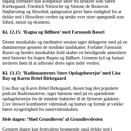
tilgang formidler hun komplekse idéer fra tænkere som Søren
Kierkegaard, Friedrich Nietzsche og Simone de Beauvoir.
Højtlæsning og filosofisk spørgesalon giver børn mulighed for at
dykke ned i filosofiens verden og tænke over store spørgsmål som
frihed, moral og eksistens.
Kl. 12.15: ’Ragna og Ildfluen’ med Farnoush Bassri
Denne musikalske og meditative session tager deltagerne med på en
drømmerejse gennem de nordiske landskaber. Forfatter Farnoush
Bassri og hendes musikalske hold skaber en beroligende atmosfære
med historier fra bogen
Ragna og Ildfluen
. Gennem lyd og fantasi
inviteres børn til at udforske deres egen indre verden.
Kl. 13.15: ’Radionauternes Store Opdagelsesrejse’ med Lisa
Bay og Karen Brüel Birkegaard
Lisa Bay og Karen Brüel Birkegaard, duoen bag den populære
podcast
Radionauterne
, tager børnene med på en spændende
opdagelsesrejse fra de mindste bakterier til de fjerneste galakser.
Live showet kombinerer videnskab og humor og formår at vække
børns nysgerrighed for naturvidenskaben.
Hele dagen: ’Mød Grundloven’ af Grundlovsfesten
Gennem dagen kan festivalens besøgende også dykke ned i