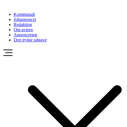
Videre
til
Kommunalt
indhold
Jobannoncer
Redaktion
Om avisen
Annoncering
Den trykte udgave