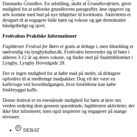
Danmarks Grundlov. En udstilling, skabt af
Grundlovsfesten
, giver
mulighed for at udforske grundlovens paragraffer, løse opgaver og
selv komme med bud på nye tilføjelser til lovteksten. Aktiviteten er
designet til at engagere både børn og voksne og gør demokratiet
håndgribeligt og sjovt.
Festivalens Praktiske Informationer
Faglitterær Festival for Børn
er gratis at deltage i, men tilmelding er
nødvendig via lyngbykultur.dk. Festivalen henvender sig til børn i
alderen 3-12 år og deres voksne, og finder sted på Stadsbiblioteket i
Lyngby, Lyngby Hovedgade 28.
Der er ingen mulighed for at købe mad på stedet, så deltagere
opfordres til at medbringe madpakker. Dog vil der være en
kaffevogn ved hovedindgangen, hvor forældrene kan købe
friskbrygget kaffe.
Denne festival er en enestående mulighed for børn at lære om
verden omkring dem gennem spændende, faglitterære aktiviteter, der
ikke blot informerer, men også inspirerer og engagerer på mange
niveauer.
DEBAT