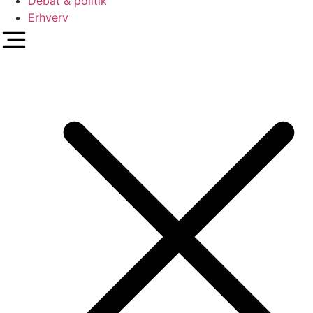
Debat & politik
Erhverv