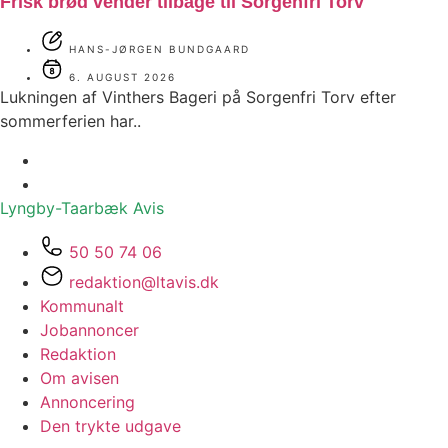
Frisk brød vender tilbage til Sorgenfri Torv
HANS-JØRGEN BUNDGAARD
6. AUGUST 2026
Lukningen af Vinthers Bageri på Sorgenfri Torv efter
sommerferien har..
Lyngby-Taarbæk
Avis
50 50 74 06
redaktion@ltavis.dk
Kommunalt
Jobannoncer
Redaktion
Om avisen
Annoncering
Den trykte udgave