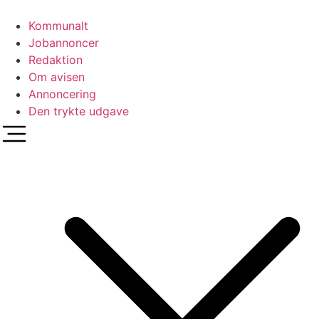
Videre
til
Kommunalt
indhold
Jobannoncer
Redaktion
Om avisen
Annoncering
Den trykte udgave