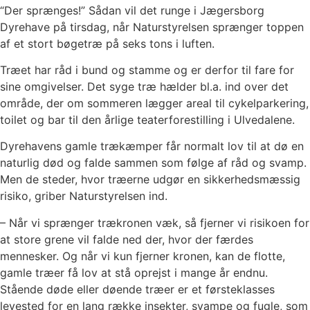
“Der sprænges!” Sådan vil det runge i Jægersborg
Dyrehave på tirsdag, når Naturstyrelsen sprænger toppen
af et stort bøgetræ på seks tons i luften.
Træet har råd i bund og stamme og er derfor til fare for
sine omgivelser. Det syge træ hælder bl.a. ind over det
område, der om sommeren lægger areal til cykelparkering,
toilet og bar til den årlige teaterforestilling i Ulvedalene.
Dyrehavens gamle trækæmper får normalt lov til at dø en
naturlig død og falde sammen som følge af råd og svamp.
Men de steder, hvor træerne udgør en sikkerhedsmæssig
risiko, griber Naturstyrelsen ind.
– Når vi sprænger trækronen væk, så fjerner vi risikoen for
at store grene vil falde ned der, hvor der færdes
mennesker. Og når vi kun fjerner kronen, kan de flotte,
gamle træer få lov at stå oprejst i mange år endnu.
Stående døde eller døende træer er et førsteklasses
levested for en lang række insekter, svampe og fugle, som