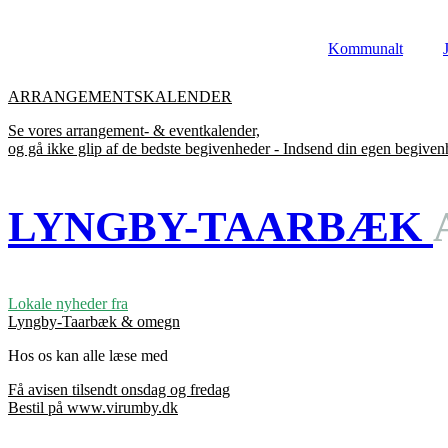
Videre
til
Kommunalt
indhold
ARRANGEMENTSKALENDER
Se vores arrangement- & eventkalender,
og gå ikke glip af de bedste begivenheder - Indsend din egen begive
LYNGBY-TAARBÆK
Lokale nyheder fra
Lyngby-Taarbæk & omegn
Hos os kan alle læse med
Få avisen tilsendt onsdag og fredag
Bestil på www.virumby.dk