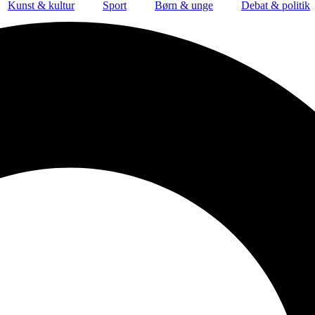
Kunst & kultur
Sport
Børn & unge
Debat & politik