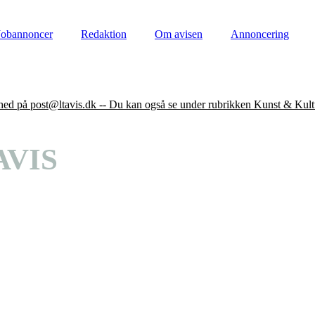
Jobannoncer
Redaktion
Om avisen
Annoncering
nhed på post@ltavis.dk -- Du kan også se under rubrikken Kunst & Kult
AVIS