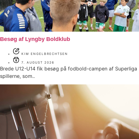
Besøg af Lyngby Boldklub
KIM ENGELBRECHTSEN
7. AUGUST 2026
Brede U12-U14 fik besøg på fodbold-campen af Superliga
spillerne, som..