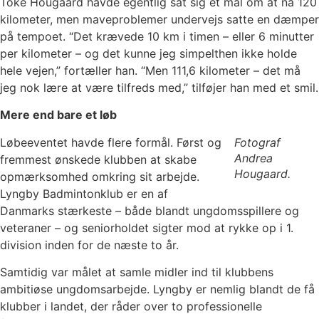
Toke Hougaard havde egentlig sat sig et mål om at nå 120
kilometer, men maveproblemer undervejs satte en dæmper
på tempoet. “Det krævede 10 km i timen – eller 6 minutter
per kilometer – og det kunne jeg simpelthen ikke holde
hele vejen,” fortæller han. “Men 111,6 kilometer – det må
jeg nok lære at være tilfreds med,” tilføjer han med et smil.
Mere end bare et løb
Løbeeventet havde flere formål. Først og
Fotograf
Andrea
fremmest ønskede klubben at skabe
Hougaard.
opmærksomhed omkring sit arbejde.
Lyngby Badmintonklub er en af
Danmarks stærkeste – både blandt ungdomsspillere og
veteraner – og seniorholdet sigter mod at rykke op i 1.
division inden for de næste to år.
Samtidig var målet at samle midler ind til klubbens
ambitiøse ungdomsarbejde. Lyngby er nemlig blandt de få
klubber i landet, der råder over to professionelle