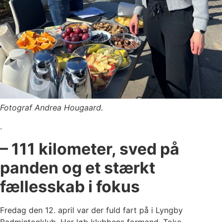
Fotograf Andrea Hougaard.
.
– 111 kilometer, sved på
panden og et stærkt
fællesskab i fokus
Fredag den 12. april var der fuld fart på i Lyngby
Badmintonklub. Her løb klubbens formand, Toke