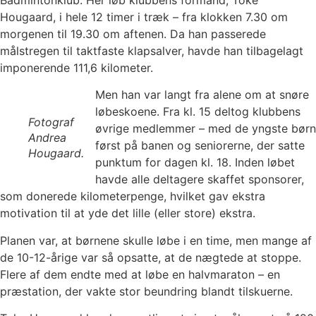
Hougaard, i hele 12 timer i træk – fra klokken 7.30 om
morgenen til 19.30 om aftenen. Da han passerede
målstregen til taktfaste klapsalver, havde han tilbagelagt
imponerende 111,6 kilometer.
Men han var langt fra alene om at snøre
løbeskoene. Fra kl. 15 deltog klubbens
Fotograf
øvrige medlemmer – med de yngste børn
Andrea
først på banen og seniorerne, der satte
Hougaard.
punktum for dagen kl. 18. Inden løbet
havde alle deltagere skaffet sponsorer,
som donerede kilometerpenge, hvilket gav ekstra
motivation til at yde det lille (eller store) ekstra.
Planen var, at børnene skulle løbe i en time, men mange af
de 10-12-årige var så opsatte, at de nægtede at stoppe.
Flere af dem endte med at løbe en halvmaraton – en
præstation, der vakte stor beundring blandt tilskuerne.