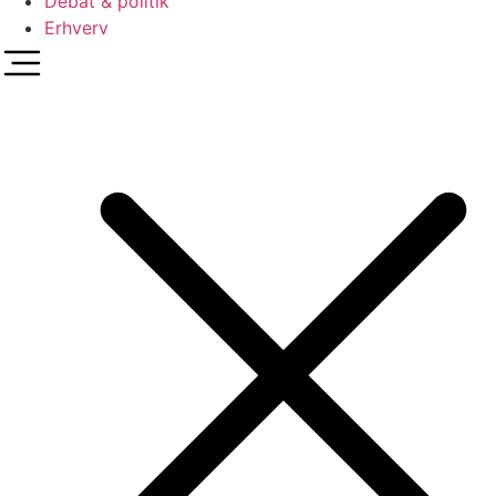
Debat & politik
Erhverv