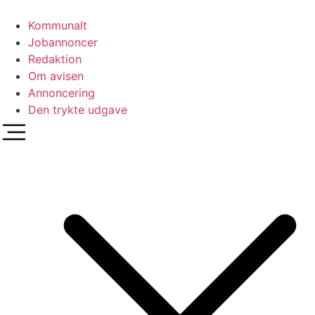
Videre
til
Kommunalt
indhold
Jobannoncer
Redaktion
Om avisen
Annoncering
Den trykte udgave