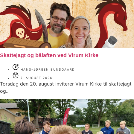
Skattejagt og bålaften ved Virum Kirke
HANS-JØRGEN BUNDGAARD
7. AUGUST 2026
Torsdag den 20. august inviterer Virum Kirke til skattejagt
og..