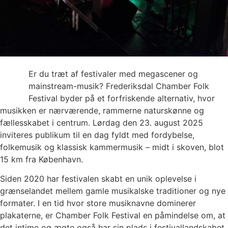
Er du træt af festivaler med megascener og
mainstream-musik? Frederiksdal Chamber Folk
Festival byder på et forfriskende alternativ, hvor
musikken er nærværende, rammerne naturskønne og
fællesskabet i centrum. Lørdag den 23. august 2025
inviteres publikum til en dag fyldt med fordybelse,
folkemusik og klassisk kammermusik – midt i skoven, blot
15 km fra København.
Siden 2020 har festivalen skabt en unik oplevelse i
grænselandet mellem gamle musikalske traditioner og nye
formater. I en tid hvor store musiknavne dominerer
plakaterne, er Chamber Folk Festival en påmindelse om, at
det intime og ægte også har sin plads i festivallandskabet.