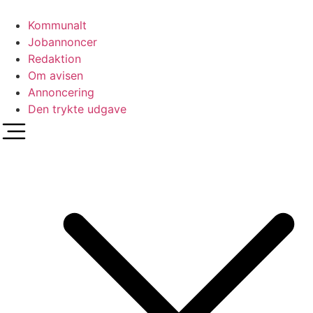
Videre
til
Kommunalt
indhold
Jobannoncer
Redaktion
Om avisen
Annoncering
Den trykte udgave