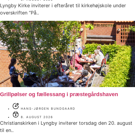
Lyngby Kirke inviterer i efteråret til kirkehøjskole under
overskriften ”På..
Grillpølser og fællessang i præstegårdshaven
HANS-JØRGEN BUNDGAARD
8. AUGUST 2026
Christianskirken i Lyngby inviterer torsdag den 20. august
til en..