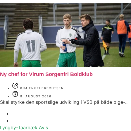
Ny chef for Virum Sorgenfri Boldklub
KIM ENGELBRECHTSEN
8. AUGUST 2026
Skal styrke den sportslige udvikling i VSB på både pige-..
Lyngby-Taarbæk
Avis