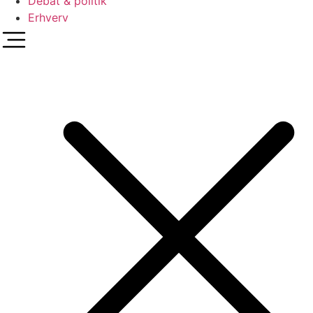
Debat & politik
Erhverv