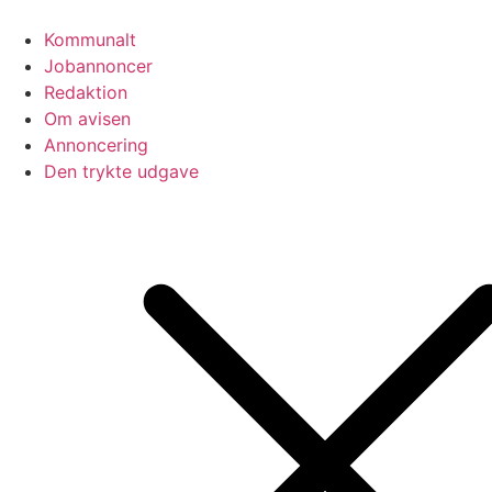
Videre
til
Kommunalt
indhold
Jobannoncer
Redaktion
Om avisen
Annoncering
Den trykte udgave