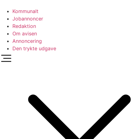
Videre
til
Kommunalt
indhold
Jobannoncer
Redaktion
Om avisen
Annoncering
Den trykte udgave