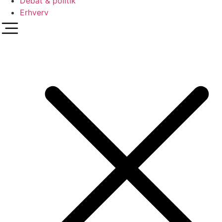
Debat & politik
Erhverv