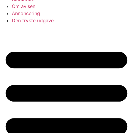
Om avisen
Annoncering
Den trykte udgave