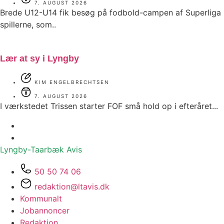
7. AUGUST 2026
Brede U12-U14 fik besøg på fodbold-campen af Superliga
spillerne, som..
Lær at sy i Lyngby
KIM ENGELBRECHTSEN
7. AUGUST 2026
I værkstedet Trissen starter FOF små hold op i efteråret...
Lyngby-Taarbæk
Avis
50 50 74 06
redaktion@ltavis.dk
Kommunalt
Jobannoncer
Redaktion