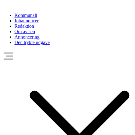
Videre
til
Kommunalt
indhold
Jobannoncer
Redaktion
Om avisen
Annoncering
Den trykte udgave