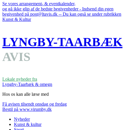
Se vores arrangement- & eventkalender,
og gå ikke glip af de bedste begivenheder - Indsend din egen
begivenhed på post@ltavis.dk -- Du kan også se under rubrikken
Kunst & Kultur
LYNGBY-TAARBÆK
AVIS
Lokale nyheder fra
Lyngby-Taarbæk & omegn
Hos os kan alle læse med
Få avisen tilsendt onsdag og fredag
Bestil på www.virumby.dk
Nyheder
Kunst & kultur
Sport