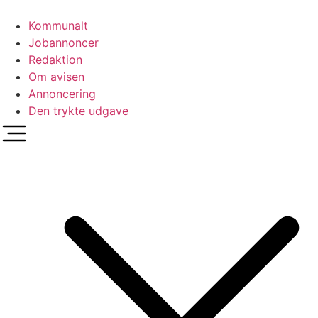
Videre
til
Kommunalt
indhold
Jobannoncer
Redaktion
Om avisen
Annoncering
Den trykte udgave