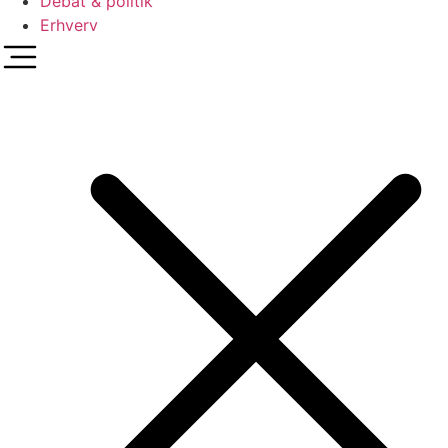
Debat & politik
Erhverv