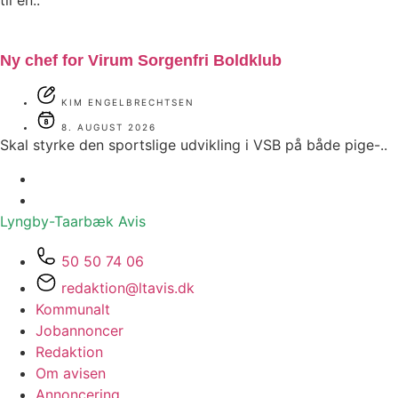
Ny chef for Virum Sorgenfri Boldklub
KIM ENGELBRECHTSEN
8. AUGUST 2026
Skal styrke den sportslige udvikling i VSB på både pige-..
Lyngby-Taarbæk
Avis
50 50 74 06
redaktion@ltavis.dk
Kommunalt
Jobannoncer
Redaktion
Om avisen
Annoncering