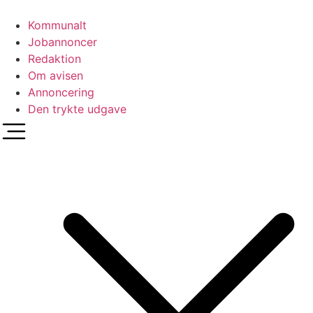
Videre
til
Kommunalt
indhold
Jobannoncer
Redaktion
Om avisen
Annoncering
Den trykte udgave