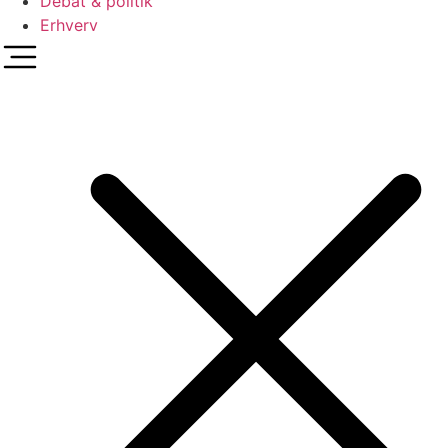
Debat & politik
Erhverv