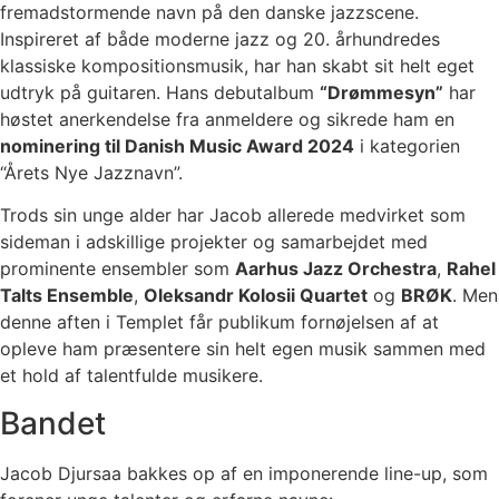
fremadstormende navn på den danske jazzscene.
Inspireret af både moderne jazz og 20. århundredes
klassiske kompositionsmusik, har han skabt sit helt eget
udtryk på guitaren. Hans debutalbum
“Drømmesyn”
har
høstet anerkendelse fra anmeldere og sikrede ham en
nominering til Danish Music Award 2024
i kategorien
“Årets Nye Jazznavn”.
Trods sin unge alder har Jacob allerede medvirket som
sideman i adskillige projekter og samarbejdet med
prominente ensembler som
Aarhus Jazz Orchestra
,
Rahel
Talts Ensemble
,
Oleksandr Kolosii Quartet
og
BRØK
. Men
denne aften i Templet får publikum fornøjelsen af at
opleve ham præsentere sin helt egen musik sammen med
et hold af talentfulde musikere.
Bandet
Jacob Djursaa bakkes op af en imponerende line-up, som