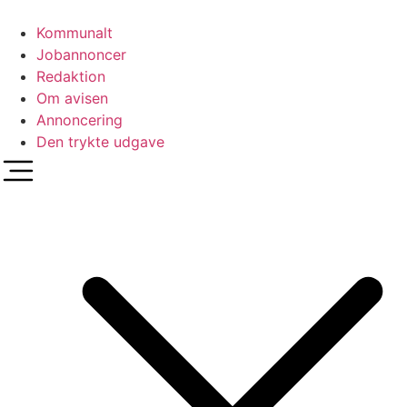
Videre
til
Kommunalt
indhold
Jobannoncer
Redaktion
Om avisen
Annoncering
Den trykte udgave