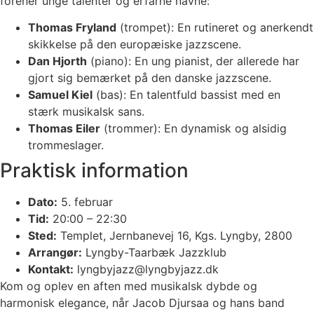
forener unge talenter og erfarne navne:
Thomas Fryland
(trompet): En rutineret og anerkendt
skikkelse på den europæiske jazzscene.
Dan Hjorth
(piano): En ung pianist, der allerede har
gjort sig bemærket på den danske jazzscene.
Samuel Kiel
(bas): En talentfuld bassist med en
stærk musikalsk sans.
Thomas Eiler
(trommer): En dynamisk og alsidig
trommeslager.
Praktisk information
Dato:
5. februar
Tid:
20:00 – 22:30
Sted:
Templet, Jernbanevej 16, Kgs. Lyngby, 2800
Arrangør:
Lyngby-Taarbæk Jazzklub
Kontakt:
lyngbyjazz@lyngbyjazz.dk
Kom og oplev en aften med musikalsk dybde og
harmonisk elegance, når Jacob Djursaa og hans band