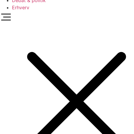
Debat & politik
Erhverv