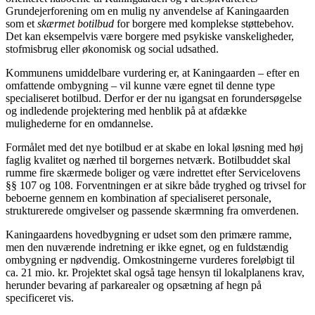
Grundejerforening om en mulig ny anvendelse af Kaningaarden
som et
skærmet botilbud
for borgere med komplekse støttebehov.
Det kan eksempelvis være borgere med psykiske vanskeligheder,
stofmisbrug eller økonomisk og social udsathed.
Kommunens umiddelbare vurdering er, at Kaningaarden – efter en
omfattende ombygning – vil kunne være egnet til denne type
specialiseret botilbud. Derfor er der nu igangsat en forundersøgelse
og indledende projektering med henblik på at afdække
mulighederne for en omdannelse.
Formålet med det nye botilbud er at skabe en lokal løsning med høj
faglig kvalitet og nærhed til borgernes netværk. Botilbuddet skal
rumme fire skærmede boliger og være indrettet efter Servicelovens
§§ 107 og 108. Forventningen er at sikre både tryghed og trivsel for
beboerne gennem en kombination af specialiseret personale,
strukturerede omgivelser og passende skærmning fra omverdenen.
Kaningaardens hovedbygning er udset som den primære ramme,
men den nuværende indretning er ikke egnet, og en fuldstændig
ombygning er nødvendig. Omkostningerne vurderes foreløbigt til
ca. 21 mio. kr. Projektet skal også tage hensyn til lokalplanens krav,
herunder bevaring af parkarealer og opsætning af hegn på
specificeret vis.