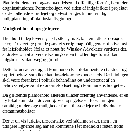
Planforholdene muliggør anvendelsen til offentlige formål, herunder
døgninstitutioner. Portnerboligen ved siden af indgår ikke i projektet,
da den allerede er udlejet og delvist bruges til midlertidig
boligplacering af ukrainske flygtninge.
Mulighed for at opsige lejere
I henhold til lejelovens § 171, stk. 1, nr. 8, kan en udlejer opsige en
lejer, når vægtige grunde gør det særlig magtpåliggende at blive løst
fra lejeforholdet. Ifølge et notat fra Winsløv Advokater vurderes det,
at ønsket om at anvende Kaningaarden til offentlige formål kan
udgøre en sådan vægtig grund.
Dette forudsætter dog, at kommunen kan dokumentere et aktuelt og
sagligt behov, som ikke kan imødekommes andetsteds. Beslutningen
skal være forankret i politisk behandling og understøttet af en
behovsanalyse samt økonomisk afsætning i kommunens budgetter.
Da gældende planforhold allerede tillader offentlig anvendelse, er en
ny lokalplan ikke nødvendig. Ved opsigelse vil forvaltningen
samtidig undersøge muligheder for at tilbyde lejerne individuelle
erstatningsboliger.
Der er en vis juridisk procesrisiko ved sådanne sager, men i en
tidligere lignende sag har en kommune fået medhold i retten trods