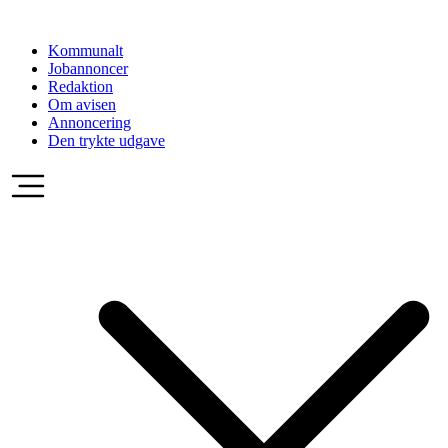
Videre
til
Kommunalt
indhold
Jobannoncer
Redaktion
Om avisen
Annoncering
Den trykte udgave