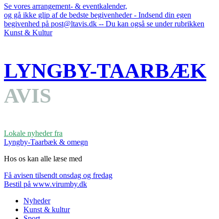
Se vores arrangement- & eventkalender,
og gå ikke glip af de bedste begivenheder - Indsend din egen
begivenhed på post@ltavis.dk -- Du kan også se under rubrikken
Kunst & Kultur
LYNGBY-TAARBÆK
AVIS
Lokale nyheder fra
Lyngby-Taarbæk & omegn
Hos os kan alle læse med
Få avisen tilsendt onsdag og fredag
Bestil på www.virumby.dk
Nyheder
Kunst & kultur
Sport