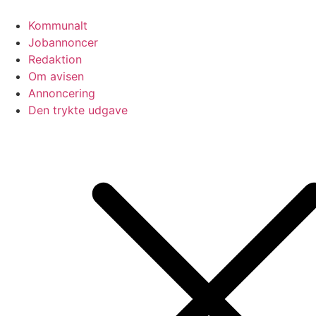
Videre
til
Kommunalt
indhold
Jobannoncer
Redaktion
Om avisen
Annoncering
Den trykte udgave