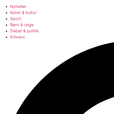
Nyheder
Kunst & kultur
Sport
Børn & unge
Debat & politik
Erhverv