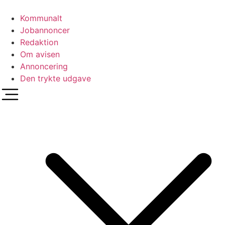
Videre
til
Kommunalt
indhold
Jobannoncer
Redaktion
Om avisen
Annoncering
Den trykte udgave