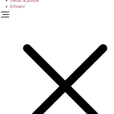
Debat & politik
Erhverv