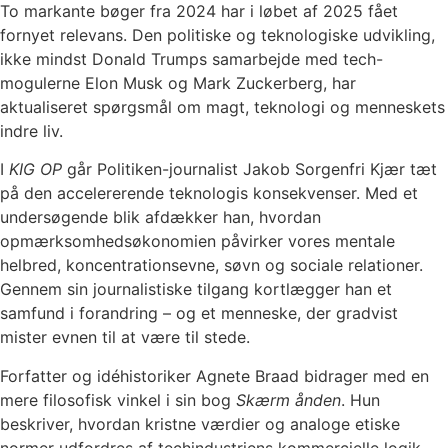
To markante bøger fra 2024 har i løbet af 2025 fået
fornyet relevans. Den politiske og teknologiske udvikling,
ikke mindst Donald Trumps samarbejde med tech-
mogulerne Elon Musk og Mark Zuckerberg, har
aktualiseret spørgsmål om magt, teknologi og menneskets
indre liv.
I
KIG OP
går Politiken-journalist Jakob Sorgenfri Kjær tæt
på den accelererende teknologis konsekvenser. Med et
undersøgende blik afdækker han, hvordan
opmærksomhedsøkonomien påvirker vores mentale
helbred, koncentrationsevne, søvn og sociale relationer.
Gennem sin journalistiske tilgang kortlægger han et
samfund i forandring – og et menneske, der gradvist
mister evnen til at være til stede.
Forfatter og idéhistoriker Agnete Braad bidrager med en
mere filosofisk vinkel i sin bog
Skærm ånden
. Hun
beskriver, hvordan kristne værdier og analoge etiske
normer udfordres af techindustriens kommercielle logik.