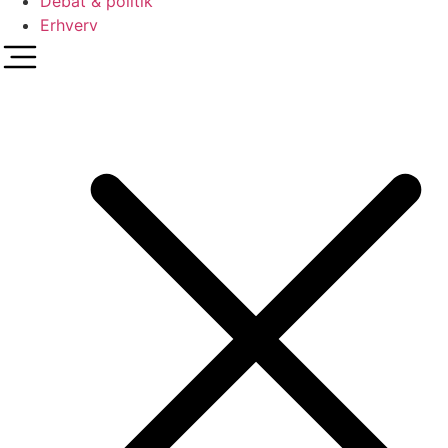
Debat & politik
Erhverv