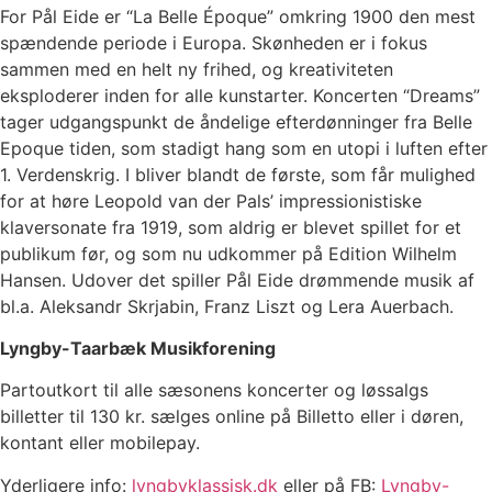
For Pål Eide er “La Belle Époque” omkring 1900 den mest
spændende periode i Europa. Skønheden er i fokus
sammen med en helt ny frihed, og kreativiteten
eksploderer inden for alle kunstarter. Koncerten “Dreams”
tager udgangspunkt de åndelige efterdønninger fra Belle
Epoque tiden, som stadigt hang som en utopi i luften efter
1. Verdenskrig. I bliver blandt de første, som får mulighed
for at høre Leopold van der Pals’ impressionistiske
klaversonate fra 1919, som aldrig er blevet spillet for et
publikum før, og som nu udkommer på Edition Wilhelm
Hansen. Udover det spiller Pål Eide drømmende musik af
bl.a. Aleksandr Skrjabin, Franz Liszt og Lera Auerbach.
Lyngby-Taarbæk Musikforening
Partoutkort til alle sæsonens koncerter og løssalgs
billetter til 130 kr. sælges online på Billetto eller i døren,
kontant eller mobilepay.
Yderligere info:
lyngbyklassisk.dk
eller på FB:
Lyngby-