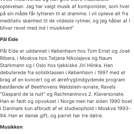
oplevelser. Jeg har valgt musik af komponister, som hver
på sin måde får lytteren til at drømme. I vil opleve alt fra
meditativ skønhed til de vildeste rytmer, og jeg håber at I
bliver revet med ind i musikken!”
Pål Eide
Pål Eide er uddannet i København hos Tom Ernst og José
Ribera, i Moskva hos Tatjana Nikolajeva og Naum
Starkmann og i Oslo hos tjekkiske Jirí Hlinka. Han
debuterede fra solistklassen i København i 1997 med et
brag af en koncert og et ærefrygtindgydende program
bestående af Beethovens Waldstein-sonate, Ravels
“Gaspard de la nuit” og Rachmaninovs 2. Klaversonate.
Han er født og opvokset i Norge men har siden 1990 boet
i Danmark kun afbrudt af et studieophold i Moskva 1993-
94. Han er dansk gift, og parret har tre døtre.
Musikken