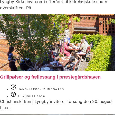
Lyngby Kirke inviterer i efteråret til kirkehøjskole under
overskriften ”På..
Grillpølser og fællessang i præstegårdshaven
HANS-JØRGEN BUNDGAARD
8. AUGUST 2026
Christianskirken i Lyngby inviterer torsdag den 20. august
til en..