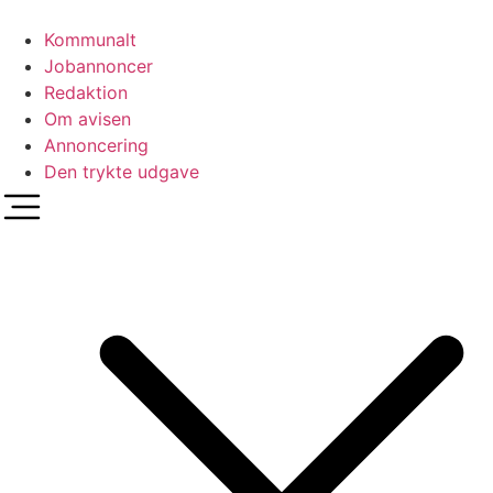
Videre
til
Kommunalt
indhold
Jobannoncer
Redaktion
Om avisen
Annoncering
Den trykte udgave