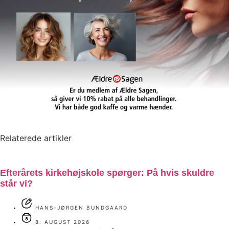
Relaterede artikler
Efterårets kirkehøjskole spørger: På hvis skuldre
står vi?
HANS-JØRGEN BUNDGAARD
8. AUGUST 2026