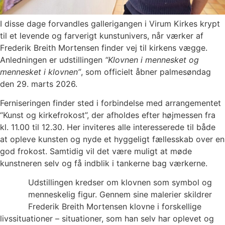
I disse dage forvandles gallerigangen i Virum Kirkes krypt
til et levende og farverigt kunstunivers, når værker af
Frederik Breith Mortensen finder vej til kirkens vægge.
Anledningen er udstillingen
“Klovnen i mennesket og
mennesket i klovnen”
, som officielt åbner palmesøndag
den 29. marts 2026.
Ferniseringen finder sted i forbindelse med arrangementet
“Kunst og kirkefrokost”, der afholdes efter højmessen fra
kl. 11.00 til 12.30. Her inviteres alle interesserede til både
at opleve kunsten og nyde et hyggeligt fællesskab over en
god frokost. Samtidig vil det være muligt at møde
kunstneren selv og få indblik i tankerne bag værkerne.
Udstillingen kredser om klovnen som symbol og
menneskelig figur. Gennem sine malerier skildrer
Frederik Breith Mortensen klovne i forskellige
livssituationer – situationer, som han selv har oplevet og