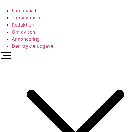
Videre
til
Kommunalt
indhold
Jobannoncer
Redaktion
Om avisen
Annoncering
Den trykte udgave