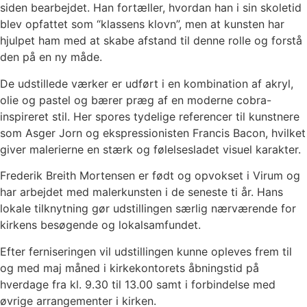
siden bearbejdet. Han fortæller, hvordan han i sin skoletid
blev opfattet som “klassens klovn”, men at kunsten har
hjulpet ham med at skabe afstand til denne rolle og forstå
den på en ny måde.
De udstillede værker er udført i en kombination af akryl,
olie og pastel og bærer præg af en moderne cobra-
inspireret stil. Her spores tydelige referencer til kunstnere
som Asger Jorn og ekspressionisten Francis Bacon, hvilket
giver malerierne en stærk og følelsesladet visuel karakter.
Frederik Breith Mortensen er født og opvokset i Virum og
har arbejdet med malerkunsten i de seneste ti år. Hans
lokale tilknytning gør udstillingen særlig nærværende for
kirkens besøgende og lokalsamfundet.
Efter ferniseringen vil udstillingen kunne opleves frem til
og med maj måned i kirkekontorets åbningstid på
hverdage fra kl. 9.30 til 13.00 samt i forbindelse med
øvrige arrangementer i kirken.