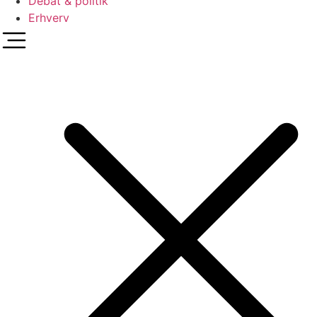
Debat & politik
Erhverv