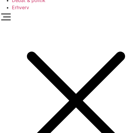
Debat & politik
Erhverv