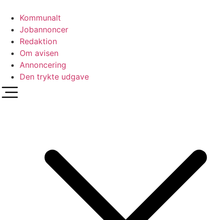
Videre
til
Kommunalt
indhold
Jobannoncer
Redaktion
Om avisen
Annoncering
Den trykte udgave